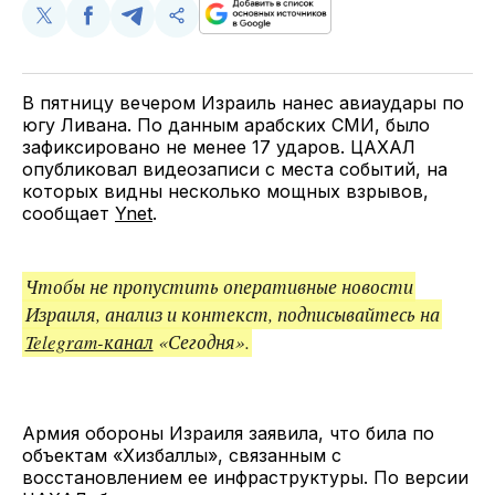
Поделиться
Поделиться
Поделиться
Скопируйте
у
в
в
и
Twitter
Facebook
Telegram
поделитесь
ссылкой
В пятницу вечером Израиль нанес авиаудары по
югу Ливана. По данным арабских СМИ, было
зафиксировано не менее 17 ударов. ЦАХАЛ
опубликовал видеозаписи с места событий, на
которых видны несколько мощных взрывов,
сообщает
Ynet
.
Чтобы не пропустить оперативные новости
Израиля, анализ и контекст, подписывайтесь на
Telegram-канал
«Сегодня».
Армия обороны Израиля заявила, что била по
объектам «Хизбаллы», связанным с
восстановлением ее инфраструктуры. По версии