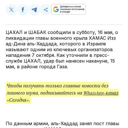
Поделиться
Поделиться
Поделиться
Скопируйте
у
в
в
и
Twitter
Facebook
Telegram
поделитесь
ссылкой
ЦАХАЛ и ШАБАК сообщили в субботу, 16 мая, о
ликвидации главы военного крыла ХАМАС Изз
ад-Дина аль-Хаддада, которого в Израиле
называют одним из ключевых организаторов
нападения 7 октября. Как уточнили в пресс-
службе ЦАХАЛ, удар был нанесен накануне, 15
мая, в районе города Газа.
Чтобы получать только главные новости без
лишнего шума, подписывайтесь на
WhatsApp-канал
«Сегодня».
По данным армии, аль-Хаддад занял пост главы