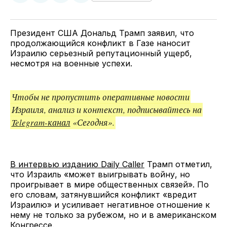
у
в
в
и
Twitter
Facebook
Telegram
поделитесь
ссылкой
Президент США Дональд Трамп заявил, что
продолжающийся конфликт в Газе наносит
Израилю серьезный репутационный ущерб,
несмотря на военные успехи.
Чтобы не пропустить оперативные новости
Израиля, анализ и контекст, подписывайтесь на
Telegram-канал
«Сегодня».
В интервью изданию Daily Caller
Трамп отметил,
что Израиль «может выигрывать войну, но
проигрывает в мире общественных связей». По
его словам, затянувшийся конфликт «вредит
Израилю» и усиливает негативное отношение к
нему не только за рубежом, но и в американском
Конгрессе.