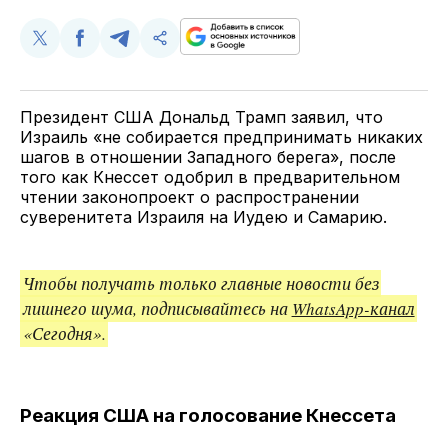
Поделиться
Поделиться
Поделиться
Скопируйте
у
в
в
и
Twitter
Facebook
Telegram
поделитесь
ссылкой
Президент США Дональд Трамп заявил, что
Израиль «не собирается предпринимать никаких
шагов в отношении Западного берега», после
того как Кнессет одобрил в предварительном
чтении законопроект о распространении
суверенитета Израиля на Иудею и Самарию.
Чтобы получать только главные новости без
лишнего шума, подписывайтесь на
WhatsApp-канал
«Сегодня».
Реакция США на голосование Кнессета