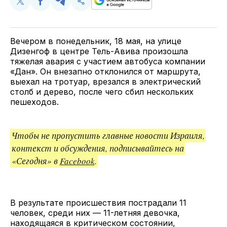
Поделиться
Поделиться
Поделиться
Скопируйте
у
в
в
и
Twitter
Facebook
Telegram
поделитесь
ссылкой
Вечером в понедельник, 18 мая, на улице
Дизенгоф в центре Тель-Авива произошла
тяжелая авария с участием автобуса компании
«Дан». Он внезапно отклонился от маршрута,
выехал на тротуар, врезался в электрический
столб и дерево, после чего сбил нескольких
пешеходов.
Чтобы не пропустить главные новости Израиля,
контекст и обсуждения, подписывайтесь на
«Сегодня» в
Facebook
.
В результате происшествия пострадали 11
человек, среди них — 11-летняя девочка,
находящаяся в критическом состоянии,