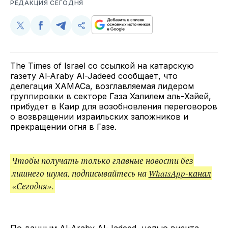
РЕДАКЦИЯ СЕГОДНЯ
Поделиться
Поделиться
Поделиться
Скопируйте
у
в
в
и
Twitter
Facebook
Telegram
поделитесь
ссылкой
The Times of Israel со ссылкой на катарскую
газету Al-Araby Al-Jadeed сообщает, что
делегация ХАМАСа, возглавляемая лидером
группировки в секторе Газа Халилем аль-Хайей,
прибудет в Каир для возобновления переговоров
о возвращении израильских заложников и
прекращении огня в Газе.
Чтобы получать только главные новости без
лишнего шума, подписывайтесь на
WhatsApp-канал
«Сегодня».
По данным Al-Araby Al-Jadeed, целью визита