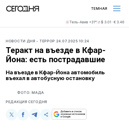
ТЕМНАЯ
Тель-Авив +31°
$ 3.01 · € 3.46
НОВОСТИ ДНЯ
- ТЕРРОР
24.07.2025 10:24
Теракт на въезде в Кфар-
Йона: есть пострадавшие
На въезде в Кфар-Йона автомобиль
въехал в автобусную остановку
ФОТО: МАДА
РЕДАКЦИЯ СЕГОДНЯ
Поделиться
Поделиться
Поделиться
Скопируйте
у
в
в
и
Twitter
Facebook
Telegram
поделитесь