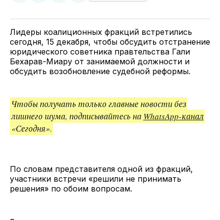
у
в
в
и
Twitter
Facebook
Telegram
поделитесь
ссылкой
Лидеры коалиционных фракций встретились
сегодня, 15 декабря, чтобы обсудить отстранение
юридического советника правтельства Гали
Бехарав-Миару от занимаемой должности и
обсудить возобновление судебной реформы.
Чтобы получать только главные новости без
лишнего шума, подписывайтесь на
WhatsApp-канал
«Сегодня».
По словам представителя одной из фракций,
участники встречи «решили не принимать
решения» по обоим вопросам.