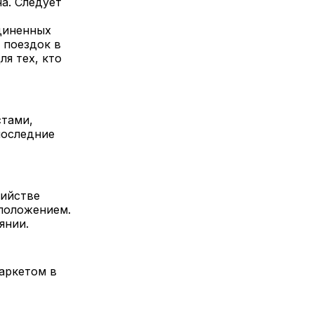
на. Следует
единенных
 поездок в
я тех, кто
стами,
 последние
бийстве
дположением.
оянии.
маркетом в