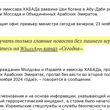
Twitter
Facebook
Telegram
под
ссы
е эмиссара ХАБАДа раввина Цви Когана в Абу-Даби р
и Моссада и Объединенных Арабских Эмиратов.
щил офис премьер-министра сегодня вечером, 23 ноя
чать только главные новости без лишнего шу
йтесь на
WhatsApp-канал
«Сегодня».
 гражданин Молдовы и Израиля и эмиссар ХАБАДа, п
 Арабских Эмиратах, пропал без вести во второй по
ноября 2024 года)», – говорится в сообщении.
счезновения и на основе информации, указывающей н
й террористический инцидент, в стране было начат
е. Израильские спецслужбы и службы безопасности р