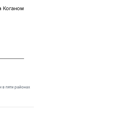
а Коганом
 в пяти районах