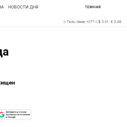
НА
НОВОСТИ ДНЯ
ТЕМНАЯ
Тель-Авив +27°
$ 3.01 · € 3.48
да
хищен
ься
пируйте