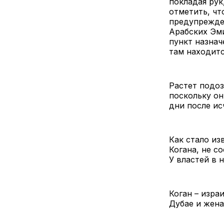
покладая рук
отметить, чт
предупрежден
Арабских Эм
пункт назнач
там находитс
Растет подоз
поскольку он
дни после ис
Как стало из
Когана, не с
У властей в 
Коган – изра
Дубае и жена