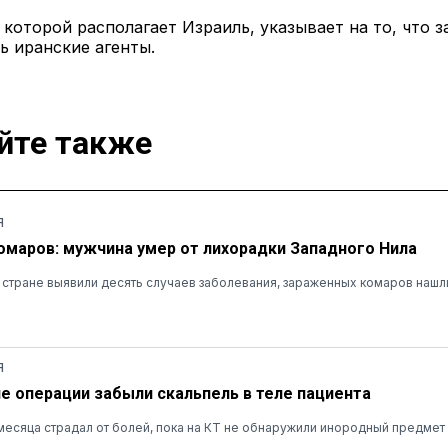
которой располагает Израиль, указывает на то, что з
ь иранские агенты.
йте также
Я
омаров: мужчина умер от лихорадки Западного Нила
в стране выявили десять случаев заболевания, зараженных комаров нашли
Я
ле операции забыли скальпель в теле пациента
есяца страдал от болей, пока на КТ не обнаружили инородный предмет