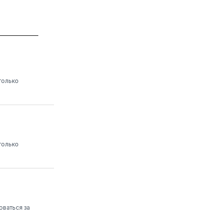
только
только
оваться за