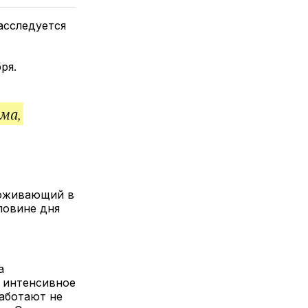
елитесь
лкой
асследуется
бря.
ма,
роживающий в
ловине дня
а
о интенсивное
аботают не