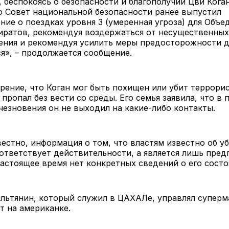
, беспокоясь о безопасности и благополучии Цви Кога
о Совет национальной безопасности ранее выпустил
ие о поездках уровня 3 (умеренная угроза) для Объ
иратов, рекомендуя воздержаться от несущественных
ения и рекомендуя усилить меры предосторожности дл
я», – продолжается сообщение.
рение, что Коган мог быть похищен или убит террори
 пропал без вести со среды. Его семья заявила, что в
чезновения он не выходил на какие-либо контакты.
вестно, информация о том, что властям известно об у
оответствует действительности, а является лишь пре
настоящее время нет конкретных сведений о его сост
ильтянин, который служил в ЦАХАЛе, управлял супер
т на американке.