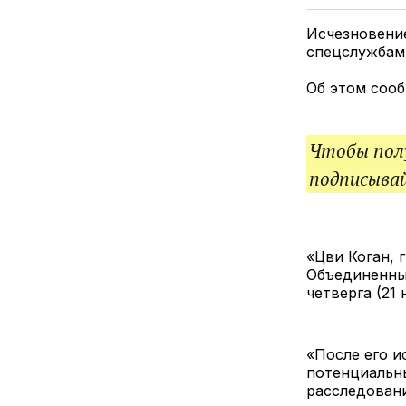
Исчезновени
спецслужбам
Об этом сооб
Чтобы полу
подписыва
«Цви Коган,
Объединенных
четверга (21 
«После его и
потенциальны
расследовани