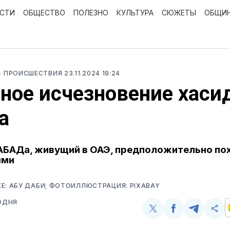
ОСТИ
ОБЩЕСТВО
ПОЛЕЗНО
КУЛЬТУРА
СЮЖЕТЫ
ОБЩИ
- ПРОИСШЕСТВИЯ
23.11.2024 19:24
ное исчезновение хаси
а
АБАДа, живущий в ОАЭ, предположительно по
ыми
Е: АБУ ДАБИ; ФОТОИЛЛЮСТРАЦИЯ: PIXABAY
ОДНЯ
Поделиться
Поделиться
Поделит
Ско
у
в
в
и