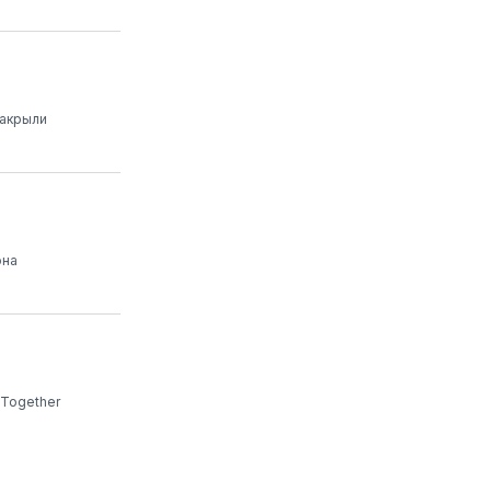
закрыли
она
 Together