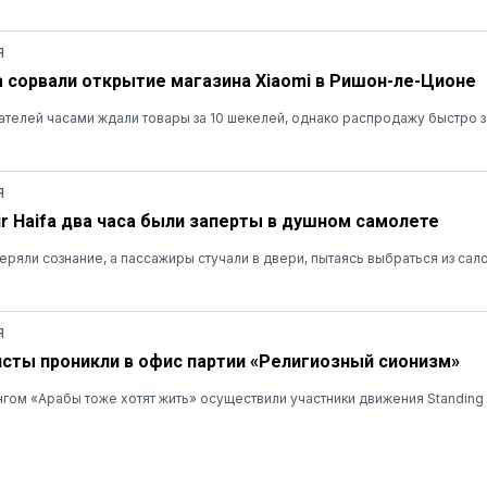
Я
а сорвали открытие магазина Xiaomi в Ришон-ле-Ционе
ателей часами ждали товары за 10 шекелей, однако распродажу быстро 
Я
r Haifa два часа были заперты в душном самолете
ряли сознание, а пассажиры стучали в двери, пытаясь выбраться из сал
Я
сты проникли в офис партии «Религиозный сионизм»
нгом «Арабы тоже хотят жить» осуществили участники движения Standing