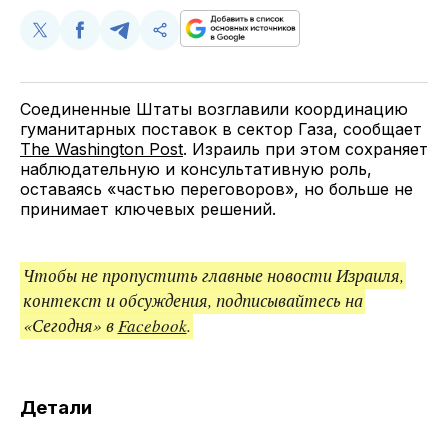
Поделиться
Поделиться
Поделиться
Скопируйте
у
в
в
и
Twitter
Facebook
Telegram
поделитесь
ссылкой
Соединенные Штаты возглавили координацию
гуманитарных поставок в сектор Газа, сообщает
The Washington Post
. Израиль при этом сохраняет
наблюдательную и консультативную роль,
оставаясь «частью переговоров», но больше не
принимает ключевых решений.
Чтобы не пропустить главные новости Израиля,
контекст и обсуждения, подписывайтесь на
«Сегодня» в
Facebook
.
Детали