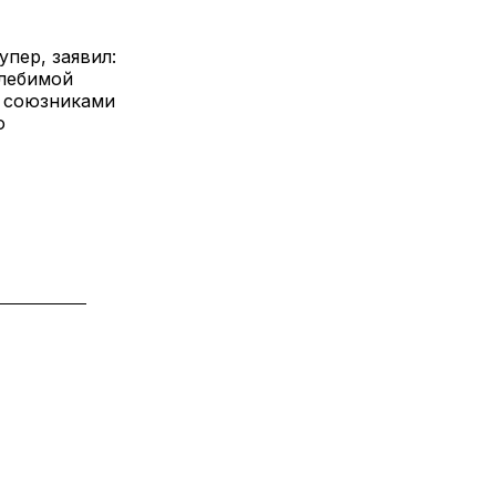
пер, заявил:
лебимой
и союзниками
ю