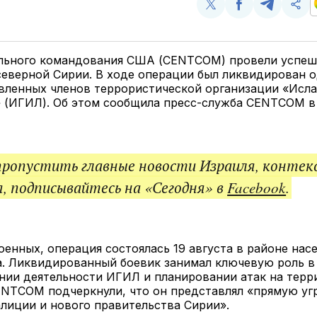
Поделиться
Поделиться
Поделит
Ско
у
в
в
и
Twitter
Facebook
Telegram
под
ссы
льного командования США (CENTCOM) провели успе
еверной Сирии. В ходе операции был ликвидирован о
вленных членов террористической организации «Исл
 (ИГИЛ). Об этом сообщила пресс-служба CENTCOM в 
пропустить главные новости Израиля, контек
, подписывайтесь на «Сегодня» в
Facebook
.
енных, операция состоялась 19 августа в районе нас
а. Ликвидированный боевик занимал ключевую роль в
нии деятельности ИГИЛ и планировании атак на терр
ENTCOM подчеркнули, что он представлял «прямую уг
лиции и нового правительства Сирии».