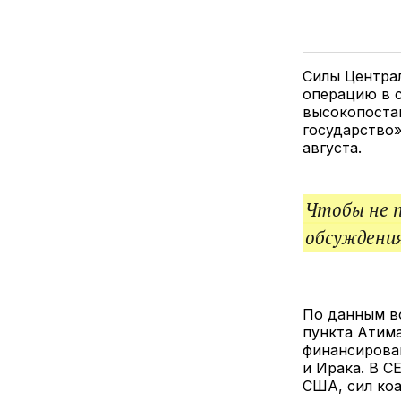
Силы Центра
операцию в с
высокопоста
государство»
августа.
Чтобы не 
обсуждения
По данным во
пункта Атим
финансирова
и Ирака. В C
США, сил коа