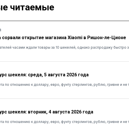
е читаемые
Я
а сорвали открытие магазина Xiaomi в Ришон-ле-Ционе
ателей часами ждали товары за 10 шекелей, однако распродажу быстро 
рс шекеля: среда, 5 августа 2026 года
та по отношению к доллару, евро, фунту стерлингов, рублю, гривне и не 
рс шекеля: вторник, 4 августа 2026 года
та по отношению к доллару, евро, фунту стерлингов, рублю, гривне и не 