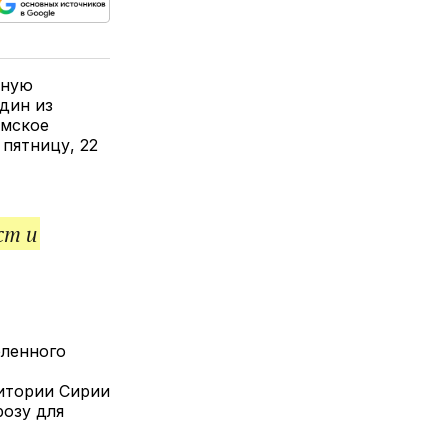
ься
пируйте
елитесь
лкой
шную
дин из
амское
пятницу, 22
ст и
еленного
итории Сирии
розу для