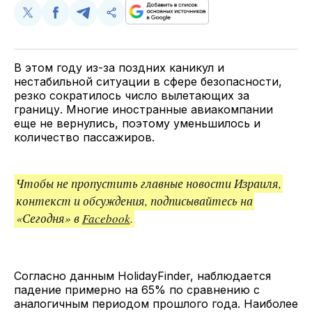
Поделиться
Поделиться
Поделиться
Скопируйте
у
в
в
и
Twitter
Facebook
Telegram
поделитесь
ссылкой
В этом году из-за поздних каникул и
нестабильной ситуации в сфере безопасности,
резко сократилось число вылетающих за
границу. Многие иностранные авиакомпании
еще не вернулись, поэтому уменьшилось и
количество пассажиров.
Чтобы не пропустить главные новости Израиля,
контекст и обсуждения, подписывайтесь на
«Сегодня» в
Facebook
.
Согласно данным HolidayFinder, наблюдается
падение примерно на 65% по сравнению с
аналогичным периодом прошлого года. Наиболее