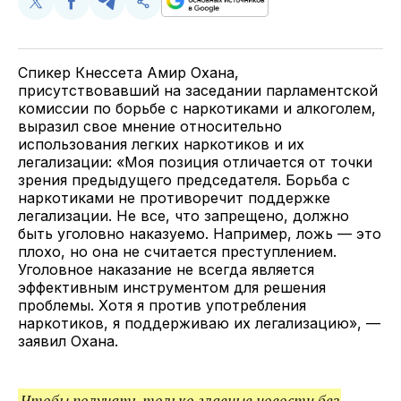
Поделиться
Поделиться
Поделиться
Скопируйте
у
в
в
и
Twitter
Facebook
Telegram
поделитесь
ссылкой
Спикер Кнессета Амир Охана,
присутствовавший на заседании парламентской
комиссии по борьбе с наркотиками и алкоголем,
выразил свое мнение относительно
использования легких наркотиков и их
легализации: «Моя позиция отличается от точки
зрения предыдущего председателя. Борьба с
наркотиками не противоречит поддержке
легализации. Не все, что запрещено, должно
быть уголовно наказуемо. Например, ложь — это
плохо, но она не считается преступлением.
Уголовное наказание не всегда является
эффективным инструментом для решения
проблемы. Хотя я против употребления
наркотиков, я поддерживаю их легализацию», —
заявил Охана.
Чтобы получать только главные новости без