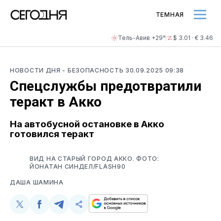
ТЕМНАЯ
Тель-Авив +29°
$ 3.01 · € 3.46
НОВОСТИ ДНЯ
- БЕЗОПАСНОСТЬ
30.09.2025 09:38
Спецслужбы предотвратили
теракт в Акко
На автобусной остановке в Акко
готовился теракт
ВИД НА СТАРЫЙ ГОРОД АККО. ФОТО:
ЙОНАТАН СИНДЕЛ/FLASH90
ДАША ШАМИНА
Поделиться
Поделиться
Поделиться
Скопируйте
у
в
в
и