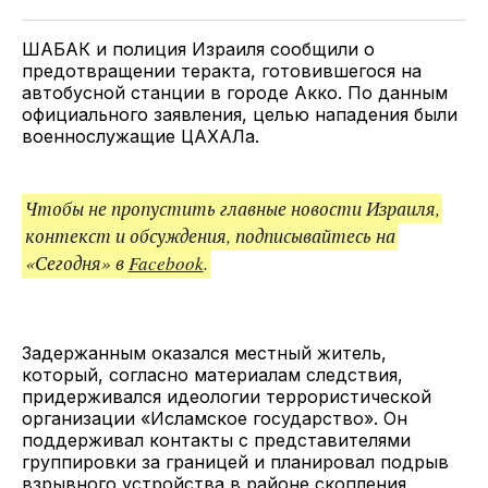
Twitter
Facebook
Telegram
поделитесь
ссылкой
ШАБАК и полиция Израиля сообщили о
предотвращении теракта, готовившегося на
автобусной станции в городе Акко. По данным
официального заявления, целью нападения были
военнослужащие ЦАХАЛа.
Чтобы не пропустить главные новости Израиля,
контекст и обсуждения, подписывайтесь на
«Сегодня» в
Facebook
.
Задержанным оказался местный житель,
который, согласно материалам следствия,
придерживался идеологии террористической
организации «Исламское государство». Он
поддерживал контакты с представителями
группировки за границей и планировал подрыв
взрывного устройства в районе скопления