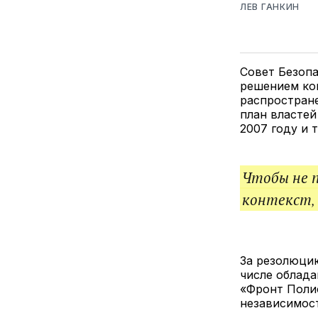
ЛЕВ ГАНКИН
Совет Безоп
решением ко
распростране
план власте
2007 году и
Чтобы не 
контекст,
За резолюцию
числе облад
«Фронт Поли
независимост