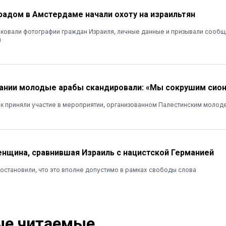
радом в Амстердаме начали охоту на израильтян
иковали фотографии граждан Израиля, личные данные и призывали сообщ
и
ании молодые арабы скандировали: «Мы сокрушим сио
ек приняли участие в мероприятии, организованном Палестинским моло
нщина, сравнившая Израиль с нацистской Германией
остановили, что это вполне допустимо в рамках свободы слова
е читаемые