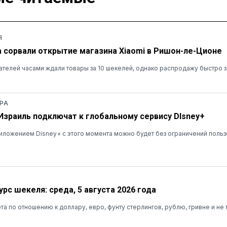
Я
а сорвали открытие магазина Xiaomi в Ришон-ле-Ционе
ателей часами ждали товары за 10 шекелей, однако распродажу быстро 
РА
 Израиль подключат к глобальному сервису DIsney+
ложением Disney+ с этого момента можно будет без ограничений польз
рс шекеля: среда, 5 августа 2026 года
та по отношению к доллару, евро, фунту стерлингов, рублю, гривне и не 