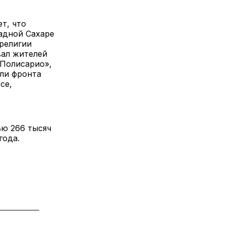
т, что
адной Сахаре
религии
вал жителей
 Полисарио»,
ли фронта
се,
ю 266 тысяч
года.