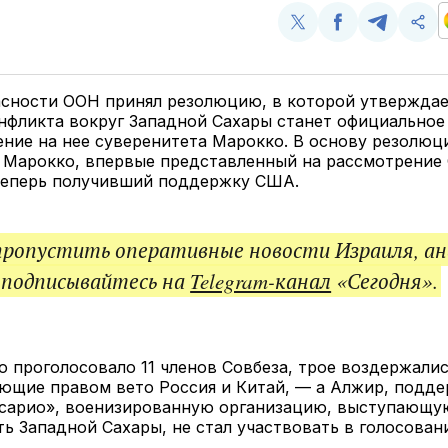
Поделиться
Поделиться
Поделит
Ско
у
в
в
и
Twitter
Facebook
Telegram
под
ссы
асности ООН принял резолюцию, в которой утверждае
нфликта вокруг Западной Сахары станет официальное
ние на нее суверенитета Марокко. В основу резолюц
й Марокко, впервые представленный на рассмотрение
 теперь получивший поддержку США.
пропустить оперативные новости Израиля, ан
 подписывайтесь на
Telegram-канал
«Сегодня».
 проголосовало 11 членов Совбеза, трое воздержали
ающие правом вето Россия и Китай, — а Алжир, под
сарио», военизированную организацию, выступающу
ь Западной Сахары, не стал участвовать в голосован