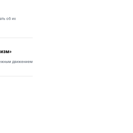
ать об их
низм»
дежным движением