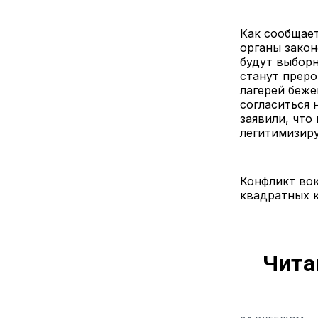
Как сообщае
органы закон
будут выборн
станут прер
лагерей беж
согласиться 
заявили, что
легитимизир
Конфликт во
квадратных к
Чита