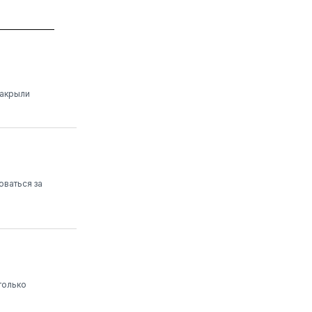
закрыли
оваться за
только