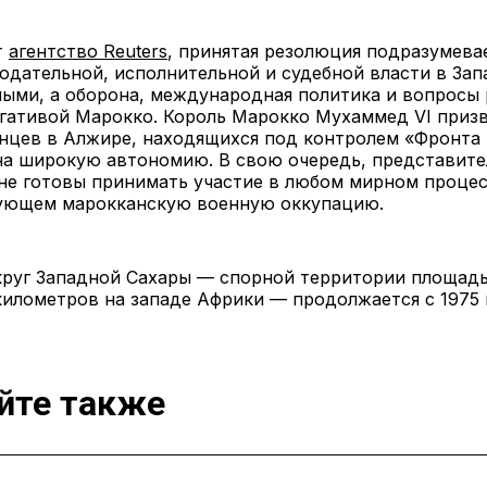
т
агентство Reuters
, принятая резолюция подразумевае
одательной, исполнительной и судебной власти в Зап
ыми, а оборона, международная политика и вопросы 
огативой Марокко. Король Марокко Мухаммед VI приз
енцев в Алжире, находящихся под контролем «Фронта
на широкую автономию. В свою очередь, представите
 не готовы принимать участие в любом мирном процес
ующем марокканскую военную оккупацию.
круг Западной Сахары — спорной территории площадь
илометров на западе Африки — продолжается с 1975 
йте также