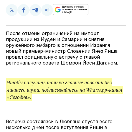
Поделиться
Поделиться
Поделиться
Скопируйте
у
в
в
и
Twitter
Facebook
Telegram
поделитесь
ссылкой
После отмены ограничений на импорт
продукции из Иудеи и Самарии и снятия
оружейного эмбарго в отношении Израиля
новый премьер-министр Словении Янез Янша
провел официальную встречу с главой
регионального совета Шомрон Йоси Даганом.
Чтобы получать только главные новости без
лишнего шума, подписывайтесь на
WhatsApp-канал
«Сегодня».
Встреча состоялась в Любляне спустя всего
несколько дней после вступления Янши в