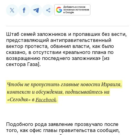
Поделиться
Поделиться
Поделиться
Скопируйте
у
в
в
и
Twitter
Facebook
Telegram
поделитесь
ссылкой
Штаб семей заложников и пропавших без вести,
представляющий антиправительственный
вектор протеста, обвинил власти, как было
сказано, в отсутствии «реального плана по
возвращению последнего заложника» [из
сектора Газа].
Чтобы не пропустить главные новости Израиля,
контекст и обсуждения, подписывайтесь на
«Сегодня» в
Facebook
.
Подобного рода заявление прозвучало после
того, как офис главы правительства сообщил,