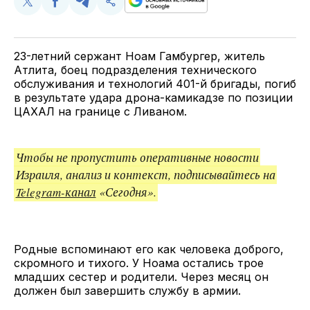
Поделиться
Поделиться
Поделиться
Скопируйте
у
в
в
и
Twitter
Facebook
Telegram
поделитесь
ссылкой
23-летний сержант Ноам Гамбургер, житель
Атлита, боец подразделения технического
обслуживания и технологий 401-й бригады, погиб
в результате удара дрона-камикадзе по позиции
ЦАХАЛ на границе с Ливаном.
Чтобы не пропустить оперативные новости
Израиля, анализ и контекст, подписывайтесь на
Telegram-канал
«Сегодня».
Родные вспоминают его как человека доброго,
скромного и тихого. У Ноама остались трое
младших сестер и родители. Через месяц он
должен был завершить службу в армии.