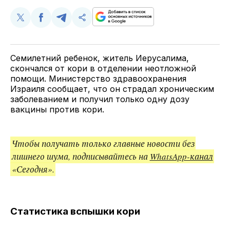
Поделиться
Поделиться
Поделиться
Скопируйте
у
в
в
и
Twitter
Facebook
Telegram
поделитесь
ссылкой
Семилетний ребенок, житель Иерусалима,
скончался от кори в отделении неотложной
помощи. Министерство здравоохранения
Израиля сообщает, что он страдал хроническим
заболеванием и получил только одну дозу
вакцины против кори.
Чтобы получать только главные новости без
лишнего шума, подписывайтесь на
WhatsApp-канал
«Сегодня».
Статистика вспышки кори