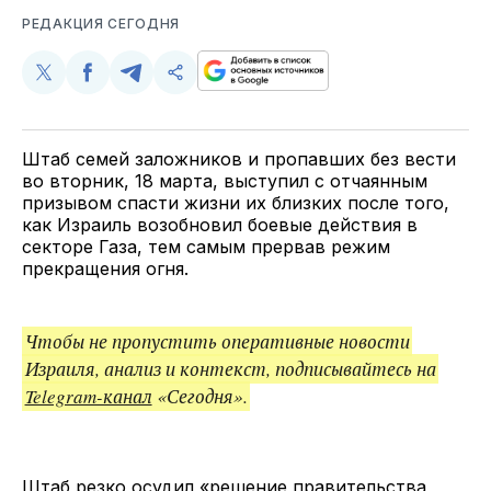
РЕДАКЦИЯ СЕГОДНЯ
Поделиться
Поделиться
Поделиться
Скопируйте
у
в
в
и
Twitter
Facebook
Telegram
поделитесь
ссылкой
Штаб семей заложников и пропавших без вести
во вторник, 18 марта, выступил с отчаянным
призывом спасти жизни их близких после того,
как Израиль возобновил боевые действия в
секторе Газа, тем самым прервав режим
прекращения огня.
Чтобы не пропустить оперативные новости
Израиля, анализ и контекст, подписывайтесь на
Telegram-канал
«Сегодня».
Штаб резко осудил «решение правительства