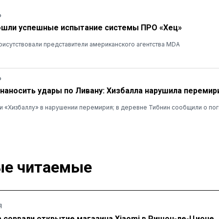
Ь
ошли успешные испытание системы ПРО «Хец»
рисутствовали представители американского агентства MDA
Ь
наносить удары по Ливану: Хизбалла нарушила перемир
 «Хизбаллу» в нарушении перемирия; в деревне Тибнин сообщили о пог
е читаемые
Я
а сорвали открытие магазина Xiaomi в Ришон-ле-Ционе