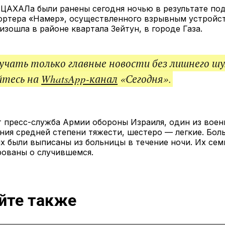
ссы
 ЦАХАЛа были ранены сегодня ночью в результате по
ортера «Намер», осуществленного взрывным устройс
изошла в районе квартала Зейтун, в городе Газа.
чать только главные новости без лишнего шу
йтесь на
WhatsApp-канал
«Сегодня».
т пресс-служба Армии обороны Израиля, один из вое
ния средней степени тяжести, шестеро — легкие. Бол
 были выписаны из больницы в течение ночи. Их сем
ованы о случившемся.
йте также