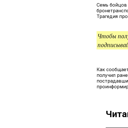
Семь бойцов
бронетрансп
Трагедия про
Чтобы полу
подписыва
Как сообщае
получил ране
пострадавших
проинформир
Чита