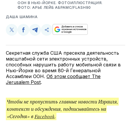
ООН В НЬЮ-ЙОРКЕ. ФОТОИЛЛЮСТРАЦИЯ.
ФОТО: АРЬЕ ЛЕЙБ АБРАМС/FLASH90
ДАША ШАМИНА
Поделиться
Поделиться
Поделиться
Скопируйте
у
в
в
и
Twitter
Facebook
Telegram
поделитесь
ссылкой
Секретная служба США пресекла деятельность
масштабной сети электронных устройств,
способных нарушить работу мобильной связи в
Нью-Йорке во время 80-й Генеральной
Ассамблеи ООН.
Об этом сообщает The
Jerusalem Post
.
Чтобы не пропустить главные новости Израиля,
контекст и обсуждения, подписывайтесь на
«Сегодня» в
Facebook
.