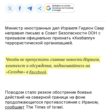
Поделиться
Поделиться
Поделиться
Скопируйте
у
в
в
и
Twitter
Facebook
Telegram
поделитесь
ссылкой
Министр иностранных дел Израиля Гидеон Саар
направил письмо в Совет Безопасности ООН с
призывом официально признать «Хизбаллу»
террористической организацией.
Чтобы не пропустить главные новости Израиля,
контекст и обсуждения, подписывайтесь на
«Сегодня» в
Facebook
.
Поводом стало резкое обострение боевых
действий на северной границе на фоне
продолжающегося противостояния с Ираном,
сообщает
The Times of Israel.