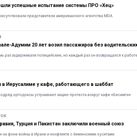
ошли успешные испытание системы ПРО «Хец»
рисутствовали представители американского агентства MDA
Я
аале-Адумим 20 лет возил пассажиров без водительских
ь раз задерживали полицейские, но каждый раз он возвращался к работ
 в Иерусалиме у кафе, работающего в шаббат
одряд ортодоксы устраивают акцию протеста вокруг кафе «Бесимта»
ТОК
равия, Турция и Пакистан заключили военный союз
 на фоне войны в Иране и конфликте с йеменскими хуситами