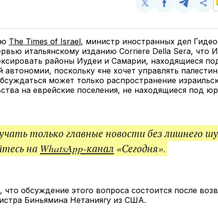
Поделиться
Поделиться
Поделит
Ско
у
в
в
и
Twitter
Facebook
Telegram
под
ссы
ию
The Times of Israel
, министр иностранных дел Гидео
ервью итальянскому изданию Corriere Della Sera, что 
ексировать районы Иудеи и Самарии, находящиеся по
 автономии, поскольку «не хочет управлять палести
обсуждаться может только распространение израильс
ства на еврейские поселения, не находящиеся под ю
чать только главные новости без лишнего шу
йтесь на
WhatsApp-канал
«Сегодня».
, что обсуждение этого вопроса состоится после воз
истра Биньямина Нетаниягу из США.