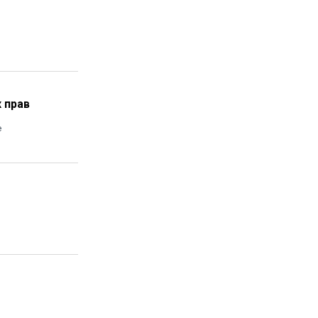
 прав
е