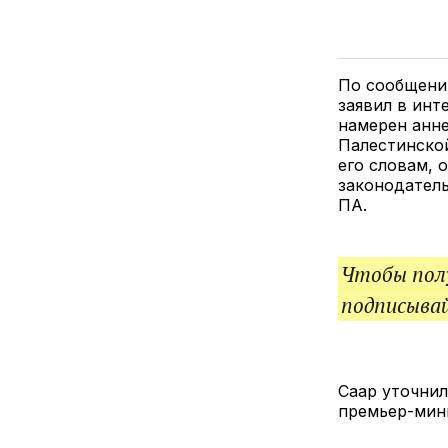
По сообщен
заявил в инт
намерен анн
Палестинской
его словам, 
законодатель
ПА.
Чтобы полу
подписыва
Саар уточнил
премьер-мин