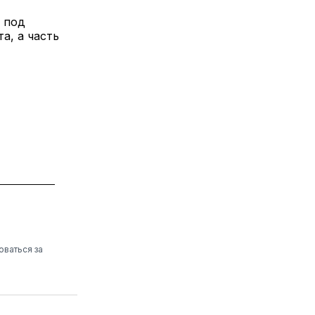
 под
а, а часть
оваться за