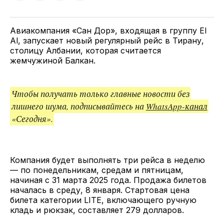
у
в
в
и
Twitter
Facebook
Telegram
поделитесь
ссылкой
Авиакомпания «Сан Дор», входящая в группу El
Al, запускает новый регулярный рейс в Тирану,
столицу Албании, которая считается
жемчужиной Балкан.
Чтобы получать только главные новости без
лишнего шума, подписывайтесь на
WhatsApp-канал
«Сегодня».
Компания будет выполнять три рейса в неделю
— по понедельникам, средам и пятницам,
начиная с 31 марта 2025 года. Продажа билетов
началась в среду, 8 января. Стартовая цена
билета категории LITE, включающего ручную
кладь и рюкзак, составляет 279 долларов.