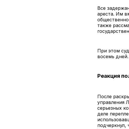
Все задержа
ареста. Им в
общественног
также рассма
государствен
При этом суд
восемь дней.
Реакция по
После раскры
управления Л
серьезных ко
деле перепле
использовавш
подчеркнул, 