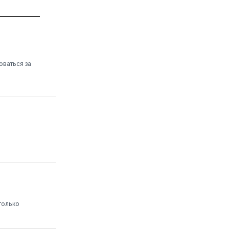
оваться за
только