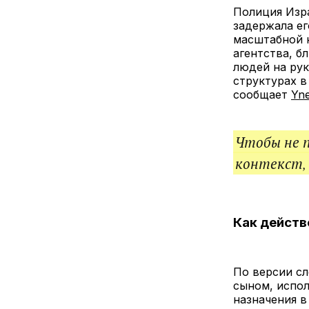
Полиция Изр
задержала ег
масштабной 
агентства, б
людей на ру
структурах в
сообщает
Yne
Чтобы не 
контекст,
Как действ
По версии сл
сыном, испол
назначения в