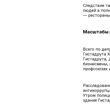
Следствие та
людей в поли
— рестораны,
Масштабы 
Всего по дел
Гистадрута 
Гистадрута, 
бизнесмены, 
профсоюзах и
Расследовани
антикоррупци
Утром полици
здания Гиста