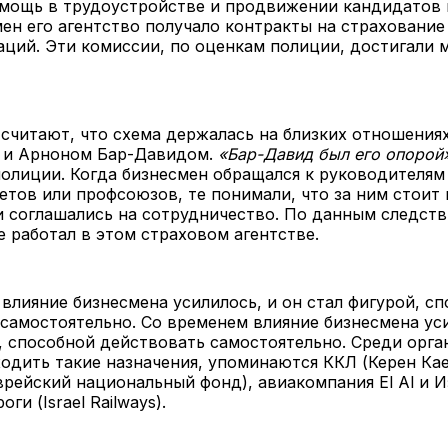
омощь в трудоустройстве и продвижении кандидатов
мен его агентство получало контракты на страховани
аций. Эти комиссии, по оценкам полиции, достигали
считают, что схема держалась на близких отношения
 и Арноном Бар-Давидом.
«Бар-Давид был его опорой
олиции. Когда бизнесмен обращался к руководителям
тов или профсоюзов, те понимали, что за ним стоит 
и соглашались на сотрудничество. По данным следств
 работал в этом страховом агентстве.
влияние бизнесмена усилилось, и он стал фигурой, с
самостоятельно. Со временем влияние бизнесмена уси
, способной действовать самостоятельно. Среди орга
одить такие назначения, упоминаются ККЛ (Керен Кае
рейский национальный фонд), авиакомпания El Al и 
ги (Israel Railways).