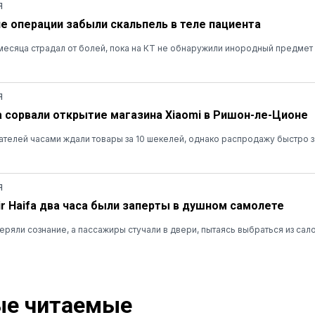
Я
ле операции забыли скальпель в теле пациента
есяца страдал от болей, пока на КТ не обнаружили инородный предмет
Я
а сорвали открытие магазина Xiaomi в Ришон-ле-Ционе
ателей часами ждали товары за 10 шекелей, однако распродажу быстро 
Я
r Haifa два часа были заперты в душном самолете
ряли сознание, а пассажиры стучали в двери, пытаясь выбраться из сал
е читаемые