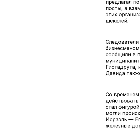
предлагал п
посты, а вза
этих организ
шекелей.
Следователи 
бизнесменом
сообщили в п
муниципалите
Гистадрута, 
Давида также
Со временем 
действовать 
стал фигурой
могли происх
Исраэль — Ев
железные доро