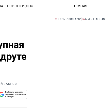
НА
НОВОСТИ ДНЯ
ТЕМНАЯ
Тель-Авив +29°
$ 3.01 · € 3.46
упная
адруте
/FLASH90
ься
пируйте
елитесь