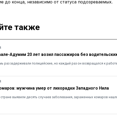
е до конца, независимо от статуса подозреваемых.
йте также
Я
аале-Адумим 20 лет возил пассажиров без водительских
ь раз задерживали полицейские, но каждый раз он возвращался к работ
Я
омаров: мужчина умер от лихорадки Западного Нила
в стране выявили десять случаев заболевания, зараженных комаров нашли