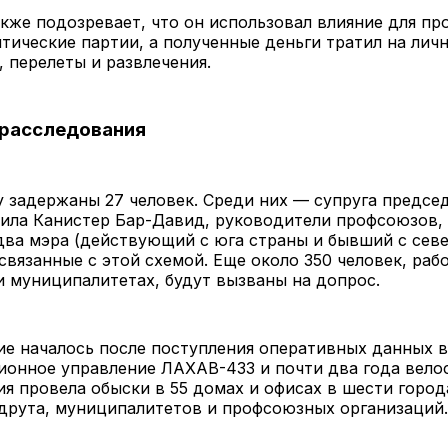
кже подозревает, что он использовал влияние для п
тические партии, а полученные деньги тратил на лич
 перелеты и развлечения.
расследования
у задержаны 27 человек. Среди них — супруга предсе
Хила Канистер Бар-Давид, руководители профсоюзов,
два мэра (действующий с юга страны и бывший с севе
связанные с этой схемой. Еще около 350 человек, ра
 муниципалитетах, будут вызваны на допрос.
е началось после поступления оперативных данных в
онное управление ЛАХАВ-433 и почти два года велос
я провела обыски в 55 домах и офисах в шести город
друта, муниципалитетов и профсоюзных организаций.