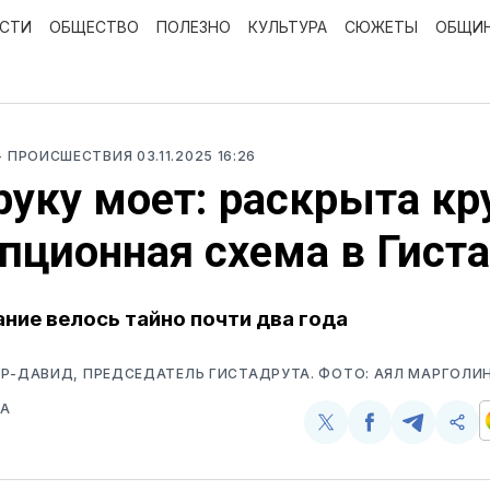
ОСТИ
ОБЩЕСТВО
ПОЛЕЗНО
КУЛЬТУРА
СЮЖЕТЫ
ОБЩИ
- ПРОИСШЕСТВИЯ
03.11.2025 16:26
руку моет: раскрыта кр
пционная схема в Гист
ние велось тайно почти два года
Р-ДАВИД, ПРЕДСЕДАТЕЛЬ ГИСТАДРУТА. ФОТО: АЯЛ МАРГОЛИН
ВА
Поделиться
Поделиться
Поделит
Ско
у
в
в
и
Twitter
Facebook
Telegram
под