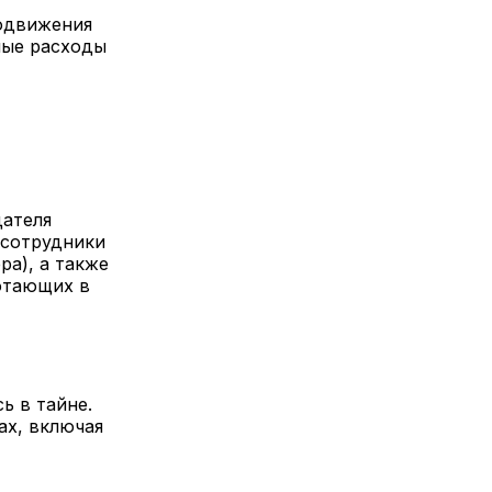
родвижения
ные расходы
дателя
 сотрудники
ра), а также
ботающих в
ь в тайне.
ах, включая