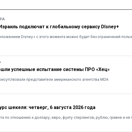
РА
 Израиль подключат к глобальному сервису DIsney+
ложением Disney+ с этого момента можно будет без ограничений польз
Ь
ошли успешные испытание системы ПРО «Хец»
рисутствовали представители американского агентства MDA
рс шекеля: четверг, 6 августа 2026 года
та по отношению к доллару, евро, фунту стерлингов, рублю, гривне и не 