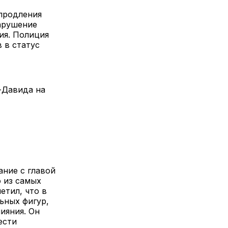
продления
нарушение
ия. Полиция
 в статус
-Давида на
ние с главой
 из самых
етил, что в
ьных фигур,
ияния. Он
ести