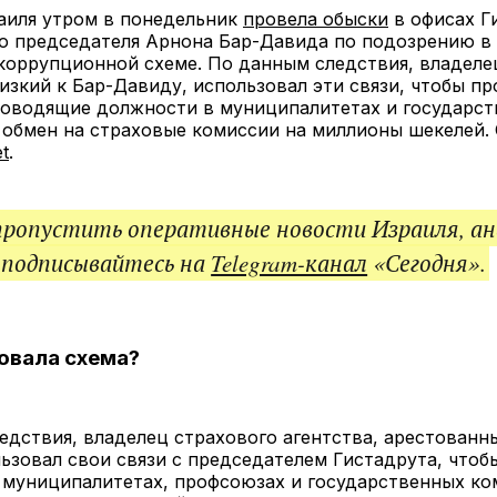
ссы
аиля утром в понедельник
провела обыски
в офисах Г
о председателя Арнона Бар-Давида по подозрению в 
коррупционной схеме. По данным следствия, владеле
лизкий к Бар-Давиду, использовал эти связи, чтобы п
ководящие должности в муниципалитетах и государс
 обмен на страховые комиссии на миллионы шекелей.
t
.
пропустить оперативные новости Израиля, ан
 подписывайтесь на
Telegram-канал
«Сегодня».
овала схема?
едствия, владелец страхового агентства, арестованн
ьзовал свои связи с председателем Гистадрута, чтоб
 муниципалитетах, профсоюзах и государственных ко