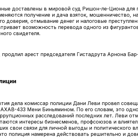
нные доставлены в мировой суд Ришон-ле-Циона для 
меняются получение и дача взяток, мошенничество, 
о доверия, отмывание денег и налоговые преступлен
тривает возможность перевода одного из фигурантов
ного свидетеля.
 продлил арест председателя Гистадрута Арнона Бар
лиции
тия дела комиссар полиции Дани Леви провел совеща
АХАВ-433 Мени Биньямином. По его словам, это одно
ррупционных расследований последних лет. Леви отм
таются интересы бизнесменов, профсоюзов и влиятел
их свои связи для личной выгоды и политического вл
что полиция намерена действовать решительно и дов