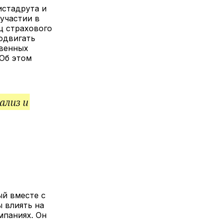
лкой
истадрута и
участии в
ц страхового
родвигать
твенных
 Об этом
ализ и
ый вместе с
ы влиять на
мпаниях. Он