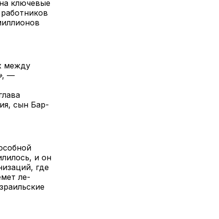
 на ключевые
е работников
 миллионов
х между
»
, —
глава
ия, сын Бар-
пособной
лилось, и он
низаций, где
мет ле-
Израильские