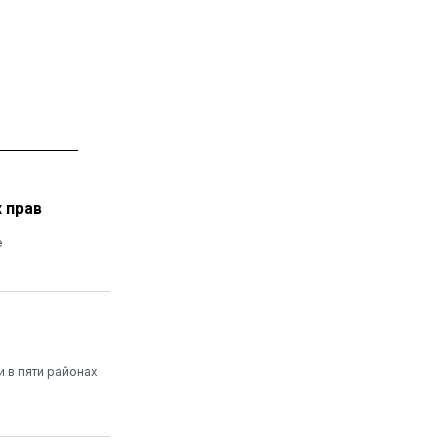
 прав
е
 в пяти районах