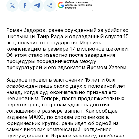
Поделиться
Поделиться
Поделиться
Скопируйте
у
в
в
и
Twitter
Facebook
Telegram
поделитесь
ссылкой
Роман Задоров, ранее осужденный за убийство
школьницы Таир Рада и оправданный спустя 15
лет, получит от государства Израиль
компенсацию в размере 17 миллионов шекелей.
Об этом стало известно после завершения
процедуры посредничества между
прокуратурой и его адвокатом Яромом Халеви.
Задоров провел в заключении 15 лет и был
освобожден лишь около двух с половиной лет
назад, когда суд окончательно признал его
невиновным. Теперь, после продолжительных
переговоров, сторонам удалось достичь
соглашения о размере выплат.
Как сообщает
издание МАКО
, по словам источников в
юридических кругах, речь идет об одной из
самых высоких компенсаций, когда-либо
присужденных в Израиле человеку, ошибочно