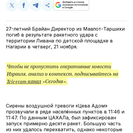
Поделиться
Поделиться
Поделиться
Скопируйте
у
в
в
и
Twitter
Facebook
Telegram
поделитесь
ссылкой
27-летний Брайан Директор из Маалот-Таршихи
погиб в результате ракетного удара с
территории Ливана по детской площадке в
Нагарии в четверг, 21 ноября.
Чтобы не пропустить оперативные новости
Израиля, анализ и контекст, подписывайтесь на
Telegram-канал
«Сегодня».
Сирены воздушной тревоги «Цева Адом»
прозвучали в ряде населённых пунктов в 11:46 и
11:47. По данным ЦАХАЛа, был зафиксирован
запуск примерно десяти ракет. Большую часть
из них удалось перехватить, однако некоторые