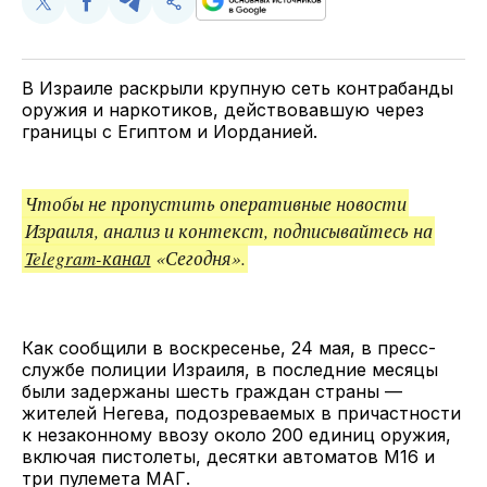
Поделиться
Поделиться
Поделиться
Скопируйте
у
в
в
и
Twitter
Facebook
Telegram
поделитесь
ссылкой
В Израиле раскрыли крупную сеть контрабанды
оружия и наркотиков, действовавшую через
границы с Египтом и Иорданией.
Чтобы не пропустить оперативные новости
Израиля, анализ и контекст, подписывайтесь на
Telegram-канал
«Сегодня».
Как сообщили в воскресенье, 24 мая, в пресс-
службе полиции Израиля, в последние месяцы
были задержаны шесть граждан страны —
жителей Негева, подозреваемых в причастности
к незаконному ввозу около 200 единиц оружия,
включая пистолеты, десятки автоматов M16 и
три пулемета МАГ.