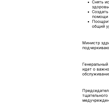
Снять и
здоровь
Создать
помощи
Поощрит
общий у
Министр здра
подчеркиваю
Генеральный
идет о важно
обслуживания
Председатель
тщательного
медучрежден