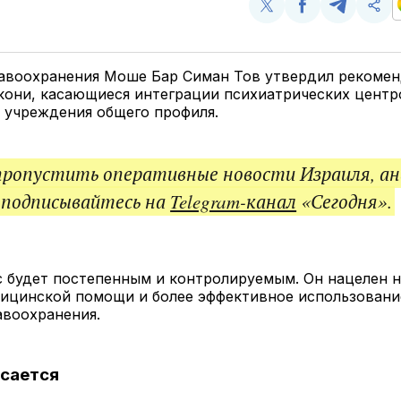
Поделиться
Поделиться
Поделит
Ско
у
в
в
и
Twitter
Facebook
Telegram
под
ссы
авоохранения Моше Бар Симан Тов утвердил рекоме
кони, касающиеся интеграции психиатрических центр
 учреждения общего профиля.
пропустить оперативные новости Израиля, ан
 подписывайтесь на
Telegram-канал
«Сегодня».
 будет постепенным и контролируемым. Он нацелен 
дицинской помощи и более эффективное использовани
авоохранения.
асается