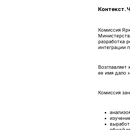
Контекст. 
Комиссия Ярк
Министерство
разработка р
интеграции 
Возглавляет 
ее имя дало 
Комиссия зан
анализо
изучени
выработ
общей 