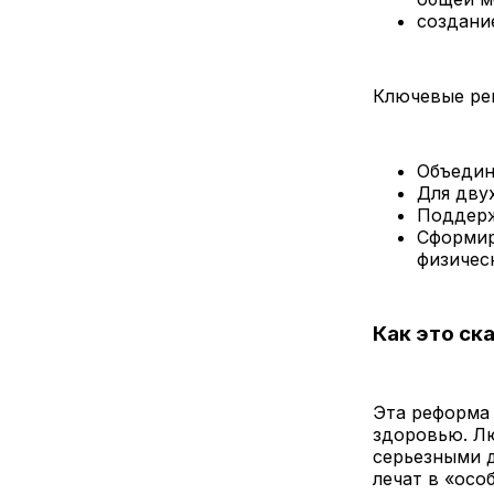
создани
Ключевые ре
Объедин
Для дву
Поддерж
Сформир
физичес
Как это ск
Эта реформа
здоровью. Л
серьезными 
лечат в «осо