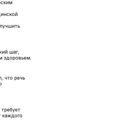
еским
цинской
улучшить
кий шаг,
м здоровьем.
, что речь
о
 требует
у каждого