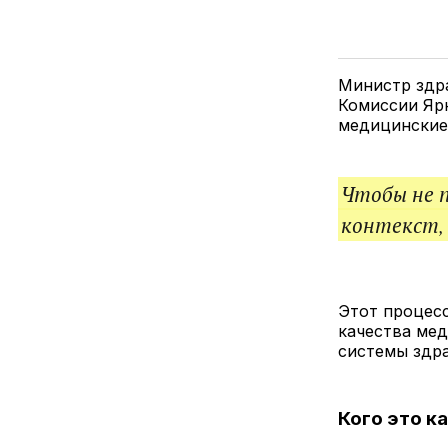
Министр здр
Комиссии Яр
медицинские
Чтобы не 
контекст,
Этот процесс
качества ме
системы здр
Кого это к