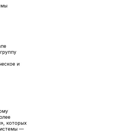
рмы
апе
 группу
ческое и
ому
олее
», которых
системы —