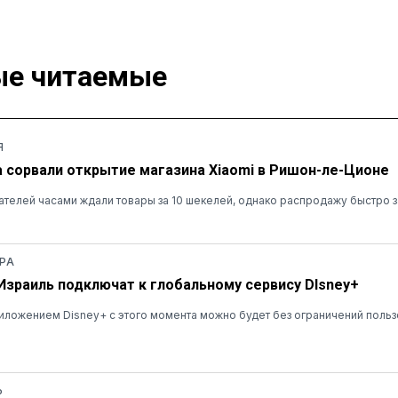
е читаемые
Я
а сорвали открытие магазина Xiaomi в Ришон-ле-Ционе
ателей часами ждали товары за 10 шекелей, однако распродажу быстро 
РА
 Израиль подключат к глобальному сервису DIsney+
ложением Disney+ с этого момента можно будет без ограничений польз
Ь