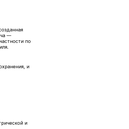
созданная
ача —
частности по
иля.
охранения, и
трической и