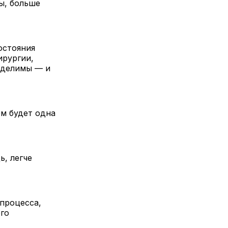
ы, больше
остояния
ирургии,
зделимы — и
ем будет одна
ь, легче
 процесса,
го