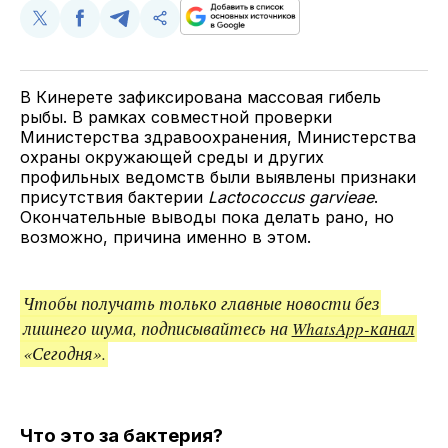
Поделиться
Поделиться
Поделиться
Скопируйте
у
в
в
и
Twitter
Facebook
Telegram
поделитесь
ссылкой
В Кинерете зафиксирована массовая гибель
рыбы. В рамках совместной проверки
Министерства здравоохранения, Министерства
охраны окружающей среды и других
профильных ведомств были выявлены признаки
присутствия бактерии
Lactococcus garvieae
.
Окончательные выводы пока делать рано, но
возможно, причина именно в этом.
Чтобы получать только главные новости без
лишнего шума, подписывайтесь на
WhatsApp-канал
«Сегодня».
Что это за бактерия?