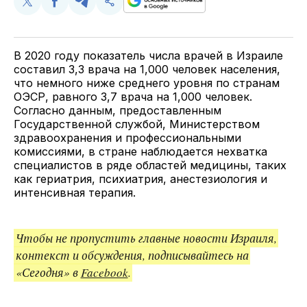
Поделиться
Поделиться
Поделиться
Скопируйте
у
в
в
и
Twitter
Facebook
Telegram
поделитесь
ссылкой
В 2020 году показатель числа врачей в Израиле
составил 3,3 врача на 1,000 человек населения,
что немного ниже среднего уровня по странам
ОЭСР, равного 3,7 врача на 1,000 человек.
Согласно данным, предоставленным
Государственной службой, Министерством
здравоохранения и профессиональными
комиссиями, в стране наблюдается нехватка
специалистов в ряде областей медицины, таких
как гериатрия, психиатрия, анестезиология и
интенсивная терапия.
Чтобы не пропустить главные новости Израиля,
контекст и обсуждения, подписывайтесь на
«Сегодня» в
Facebook
.