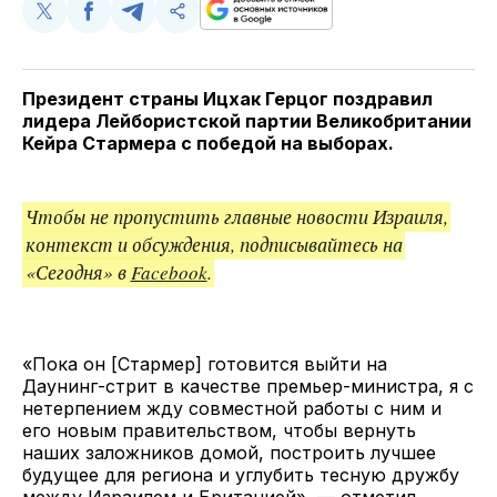
Поделиться
Поделиться
Поделиться
Скопируйте
у
в
в
и
Twitter
Facebook
Telegram
поделитесь
ссылкой
Президент страны Ицхак Герцог поздравил
лидера Лейбористской партии Великобритании
Кейра Стармера с победой на выборах.
Чтобы не пропустить главные новости Израиля,
контекст и обсуждения, подписывайтесь на
«Сегодня» в
Facebook
.
«Пока он [Стармер] готовится выйти на
Даунинг-стрит в качестве премьер-министра, я с
нетерпением жду совместной работы с ним и
его новым правительством, чтобы вернуть
наших заложников домой, построить лучшее
будущее для региона и углубить тесную дружбу
между Израилем и Британией», — отметил