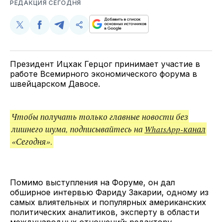
РЕДАКЦИЯ СЕГОДНЯ
Поделиться
Поделиться
Поделиться
Скопируйте
у
в
в
и
Twitter
Facebook
Telegram
поделитесь
ссылкой
Президент Ицхак Герцог принимает участие в
работе Всемирного экономического форума в
швейцарском Давосе.
Чтобы получать только главные новости без
лишнего шума, подписывайтесь на
WhatsApp-канал
«Сегодня».
Помимо выступления на Форуме, он дал
обширное интервью Фариду Закарии, одному из
самых влиятельных и популярных американских
политических аналитиков, эксперту в области
международных отношений; редактору