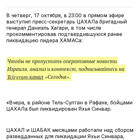
Twitter
Facebook
Telegram
поделитесь
ссылкой
В четверг, 17 октября, в 23:00 в прямом эфире
выступил пресс-секретарь ЦАХАЛа бригадный
генерал Даниэль Хагари, в том числе
прокомментировав подтвердившуюся ранее
ликвидацию лидера ХАМАСа:
Чтобы не пропустить оперативные новости
Израиля, анализ и контекст, подписывайтесь на
Telegram-канал
«Сегодня».
«Вчера, в районе Тель-Султан в Рафахе, бойцами
ЦАХАЛа был ликвидирован Яхья Синвар.
ЦАХАЛ и ШАБАК месяцами работали над сбором
разведданных для ликвидации Яхьи Синвара,