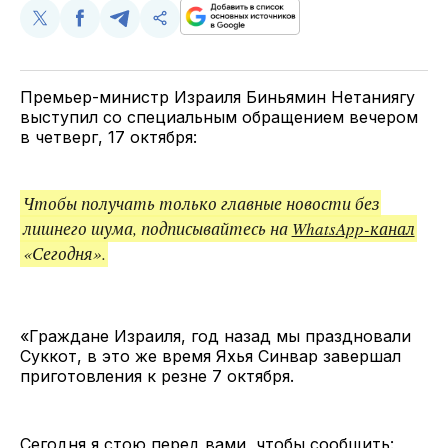
Поделиться
Поделиться
Поделиться
Скопируйте
у
в
в
и
Twitter
Facebook
Telegram
поделитесь
ссылкой
Премьер-министр Израиля Биньямин Нетаниягу
выступил со специальным обращением вечером
в четверг, 17 октября:
Чтобы получать только главные новости без
лишнего шума, подписывайтесь на
WhatsApp-канал
«Сегодня».
«Граждане Израиля, год назад мы праздновали
Суккот, в это же время Яхья Синвар завершал
приготовления к резне 7 октября.
Сегодня я стою перед вами, чтобы сообщить: