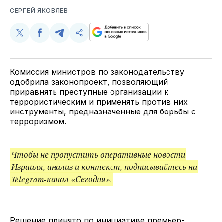
СЕРГЕЙ ЯКОВЛЕВ
Поделиться
Поделиться
Поделиться
Скопируйте
у
в
в
и
Twitter
Facebook
Telegram
поделитесь
ссылкой
Комиссия министров по законодательству
одобрила законопроект, позволяющий
приравнять преступные организации к
террористическим и применять против них
инструменты, предназначенные для борьбы с
терроризмом.
Чтобы не пропустить оперативные новости
Израиля, анализ и контекст, подписывайтесь на
Telegram-канал
«Сегодня».
Решение принято по инициативе премьер-