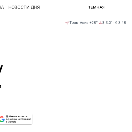
НА
НОВОСТИ ДНЯ
ТЕМНАЯ
Тель-Авив +28°
$ 3.01 · € 3.48
у
и
ься
пируйте