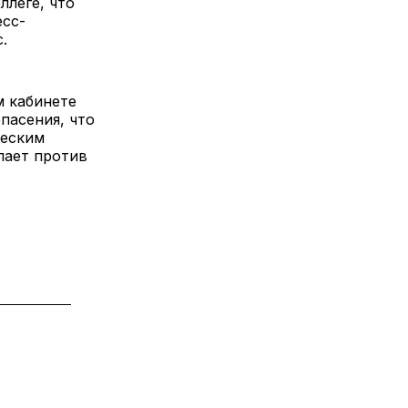
ллеге, что
есс-
.
м кабинете
пасения, что
ческим
пает против