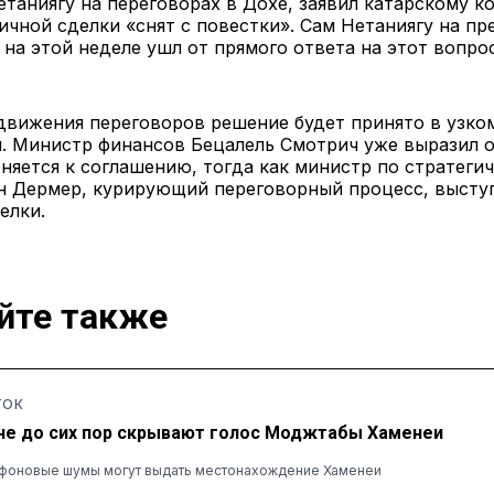
таниягу на переговорах в Дохе, заявил катарскому ко
ичной сделки «снят с повестки». Сам Нетаниягу на пр
на этой неделе ушл от прямого ответа на этот вопрос
движения переговоров решение будет принято в узко
. Министр финансов Бецалель Смотрич уже выразил о
няется к соглашению, тогда как министр по стратеги
н Дермер, курирующий переговорный процесс, высту
елки.
йте также
ТОК
не до сих пор скрывают голос Моджтабы Хаменеи
и фоновые шумы могут выдать местонахождение Хаменеи