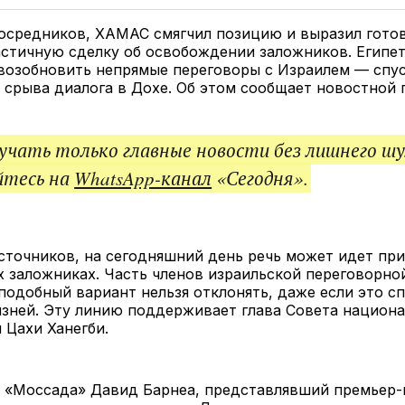
Twitter
Facebook
Telegram
под
ссы
осредников, ХАМАС смягчил позицию и выразил гото
стичную сделку об освобождении заложников. Египет
возобновить непрямые переговоры с Израилем — спус
 срыва диалога в Дохе. Об этом сообщает новостной п
чать только главные новости без лишнего шу
йтесь на
WhatsApp-канал
«Сегодня».
сточников, на сегодняшний день речь может идет пр
 заложниках. Часть членов израильской переговорно
 подобный вариант нельзя отклонять, даже если это с
изней. Эту линию поддерживает глава Совета национ
 Цахи Ханегби.
а «Моссада» Давид Барнеа, представлявший премьер