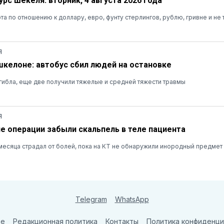
рс шекеля: вторник, 4 августа 2026 года
та по отношению к доллару, евро, фунту стерлингов, рублю, гривне и не 
Я
шкелоне: автобус сбил людей на остановке
ибла, еще две получили тяжелые и средней тяжести травмы
Я
ле операции забыли скальпель в теле пациента
есяца страдал от болей, пока на КТ не обнаружили инородный предмет
Telegram
WhatsApp
те
Редакционная политика
Контакты
Политика конфиденци