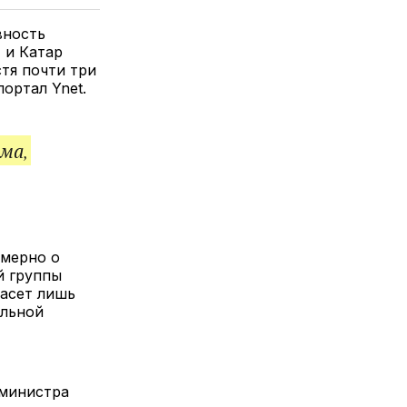
елитесь
лкой
вность
 и Катар
тя почти три
ортал Ynet.
ма,
имерно о
й группы
пасет лишь
альной
-министра