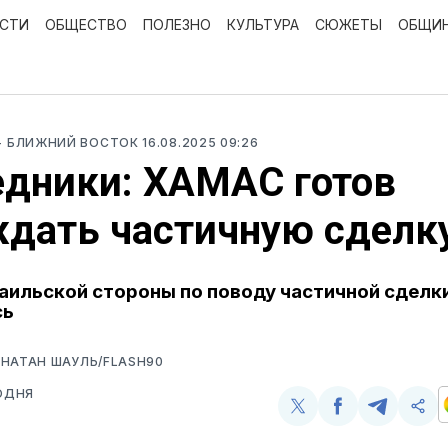
ОСТИ
ОБЩЕСТВО
ПОЛЕЗНО
КУЛЬТУРА
СЮЖЕТЫ
ОБЩИ
- БЛИЖНИЙ ВОСТОК
16.08.2025 09:26
дники: ХАМАС готов
дать частичную сделк
аильской стороны по поводу частичной сделк
сь
НАТАН ШАУЛЬ/FLASH90
ОДНЯ
Поделиться
Поделиться
Поделит
Ско
у
в
в
и