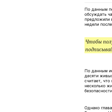
По данным п
обсуждать ча
предложили 
недели после
Чтобы полу
подписыва
По данным и
десяти живых
считает, что
несколько ж
безопасности
Однако глав