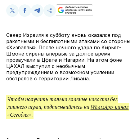
Поделиться
Поделиться
Поделиться
Скопируйте
у
в
в
и
Twitter
Facebook
Telegram
поделитесь
ссылкой
Север Израиля в субботу вновь оказался под
ракетными и беспилотными атаками со стороны
«Хизбаллы». После ночного удара по Кирьят-
Шмоне сирены впервые за долгое время
прозвучали в Цфате и Нагарии. На этом фоне
ЦАХАЛ выступил с необычным
предупреждением о возможном усилении
обстрелов с территории Ливана.
Чтобы получать только главные новости без
лишнего шума, подписывайтесь на
WhatsApp-канал
«Сегодня».