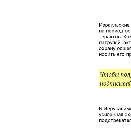
Израильские
на период ос
терактов. Ко
патрулей, ак
охрану обще
носить его п
Чтобы полу
подписыва
В Иерусалиме
усиленная ох
подстрекате