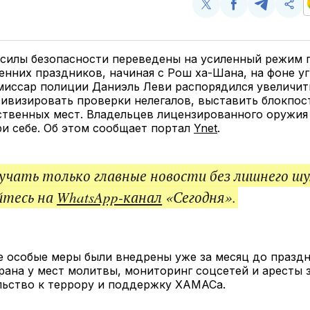
Поделиться
Поделиться
Поделит
Ско
у
в
в
и
Twitter
Facebook
Telegram
под
ссы
 силы безопасности переведены на усиленный режим 
енних праздников, начиная с Рош ха-Шана, на фоне у
миссар полиции Даниэль Леви распорядился увеличит
тивизировать проверки нелегалов, выставить блокпос
ственных мест. Владельцев лицензированного оружия
ри себе. Об этом сообщает портал
Ynet
.
чать только главные новости без лишнего шу
йтесь на
WhatsApp-канал
«Сегодня».
 особые меры были внедрены уже за месяц до праздн
рана у мест молитвы, мониторинг соцсетей и аресты 
льство к террору и поддержку ХАМАСа.