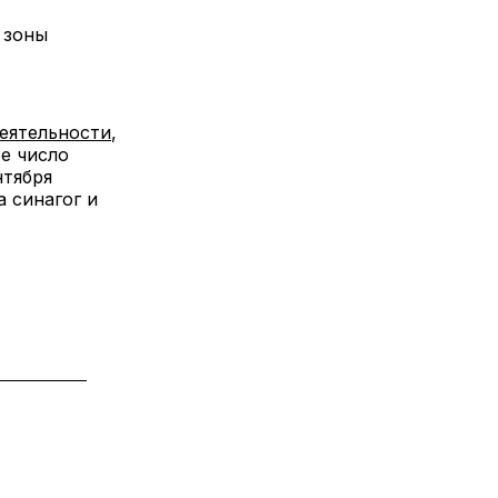
 зоны
еятельности
,
е число
нтября
а синагог и