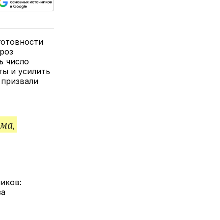
ься
пируйте
елитесь
лкой
готовности
гроз
ь число
ты и усилить
 призвали
ма,
иков:
за