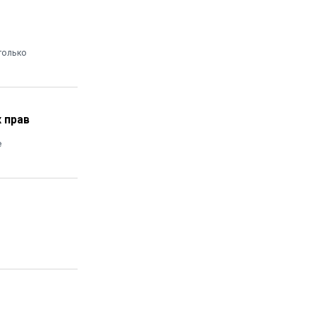
только
 прав
е