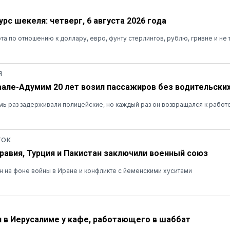
рс шекеля: четверг, 6 августа 2026 года
та по отношению к доллару, евро, фунту стерлингов, рублю, гривне и не 
Я
аале-Адумим 20 лет возил пассажиров без водительских
ь раз задерживали полицейские, но каждый раз он возвращался к работ
ТОК
равия, Турция и Пакистан заключили военный союз
 на фоне войны в Иране и конфликте с йеменскими хуситами
 в Иерусалиме у кафе, работающего в шаббат