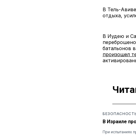
В Тель-Авиве
отдыха, усил
В Иудею и С
переброшено 
батальонов в
произошел т
активированы
Чита
БЕЗОПАСНОСТ
В Израиле пр
При испытаниях п