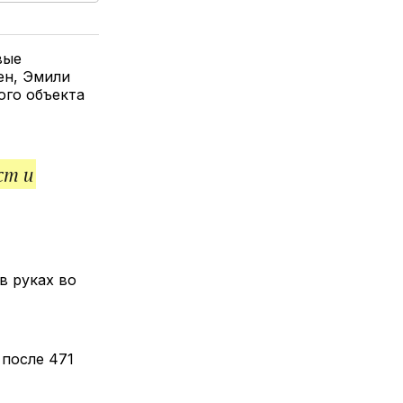
елитесь
лкой
вые
ен, Эмили
ого объекта
ст и
в руках во
после 471