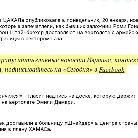
у
в
в
и
Twitter
Facebook
Telegram
под
ссы
 ЦАХАЛа опубликовала в понедельник, 20 января, но
которые запечатлели, как бывших заложниц Роми Гон
рон Штайнбрехер доставляют на вертолете с армейск
границы с сектором Газа.
пропустить главные новости Израиля, контек
, подписывайтесь на «Сегодня» в
Facebook
.
нчился!» – гласит надпись на доске, которую держит 
 на вертолете Эмили Дамари.
к доставили в больницу «Шнайдер» в центре страны 
ния в плену ХАМАСа.