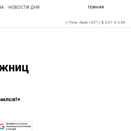
НА
НОВОСТИ ДНЯ
ТЕМНАЯ
Тель-Авив +32°
$ 3.01 · € 3.46
ожниц
чился!»
ься
пируйте