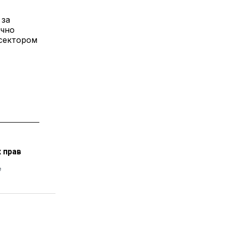
 за
ично
 сектором
 прав
е