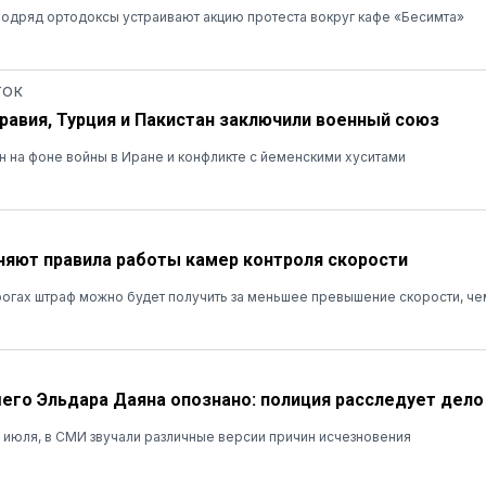
одряд ортодоксы устраивают акцию протеста вокруг кафе «Бесимта»
ТОК
равия, Турция и Пакистан заключили военный союз
 на фоне войны в Иране и конфликте с йеменскими хуситами
няют правила работы камер контроля скорости
огах штраф можно будет получить за меньшее превышение скорости, ч
его Эльдара Даяна опознано: полиция расследует дело
 июля, в СМИ звучали различные версии причин исчезновения