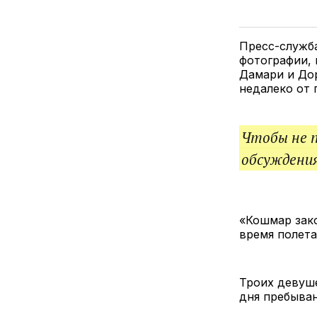
Пресс-служба
фотографии, 
Дамари и До
недалеко от 
Чтобы не 
обсуждения
«Кошмар зако
время полета
Троих девуше
дня пребыва