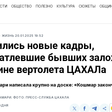
ОСТИ
ОБЩЕСТВО
ПОЛЕЗНО
КУЛЬТУРА
СЮЖЕТЫ
ОБЩИ
- ЖИЗНЬ
20.01.2025 19:52
ились новые кадры,
чатлевшие бывших зал
ине вертолета ЦАХАЛа
ри написала крупно на доске: «Кошмар закон
АМАРИ. ФОТО: ПРЕСС-СЛУЖБА ЦАХАЛА
ОДНЯ
Поделиться
Поделиться
Поделит
Ско