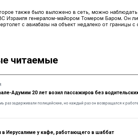
торое также было выложено в сеть, можно наблюдать
ВС Израиля генералом-майором Томером Баром. Он л
ертолет с авиабазы ​​на объект недалеко от границы с
е читаемые
Я
аале-Адумим 20 лет возил пассажиров без водительских
ь раз задерживали полицейские, но каждый раз он возвращался к работ
 в Иерусалиме у кафе, работающего в шаббат