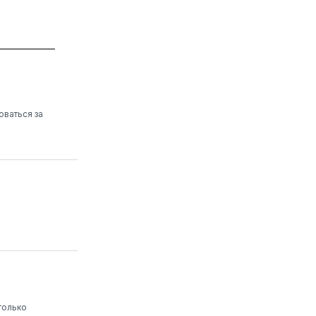
оваться за
только