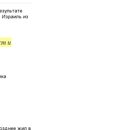
елитесь
лкой
езультате
 Израиль из
ст и
ика
озднее жил в