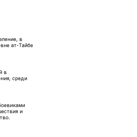
еление, в
вне ат-Тайбе
й в
ения, среди
боевиками
шествия и
тво.