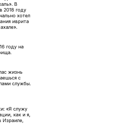
аль». В
 2018 году
чально хотел
нания иврита
ахале».
6 году на
рища.
пас жизнь
аешься с
лами службы.
и: «Я служу
ции, как и я,
в Израиле,