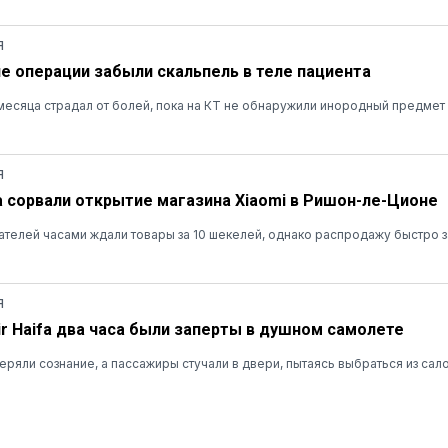
Я
ле операции забыли скальпель в теле пациента
есяца страдал от болей, пока на КТ не обнаружили инородный предмет
Я
а сорвали открытие магазина Xiaomi в Ришон-ле-Ционе
ателей часами ждали товары за 10 шекелей, однако распродажу быстро 
Я
r Haifa два часа были заперты в душном самолете
ряли сознание, а пассажиры стучали в двери, пытаясь выбраться из сал