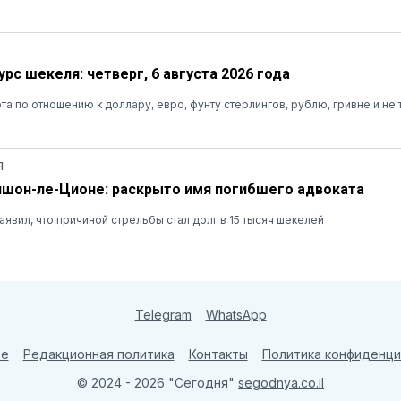
рс шекеля: четверг, 6 августа 2026 года
та по отношению к доллару, евро, фунту стерлингов, рублю, гривне и не 
Я
ишон-ле-Ционе: раскрыто имя погибшего адвоката
явил, что причиной стрельбы стал долг в 15 тысяч шекелей
Telegram
WhatsApp
те
Редакционная политика
Контакты
Политика конфиденци
© 2024 - 2026 "Сегодня"
segodnya.co.il