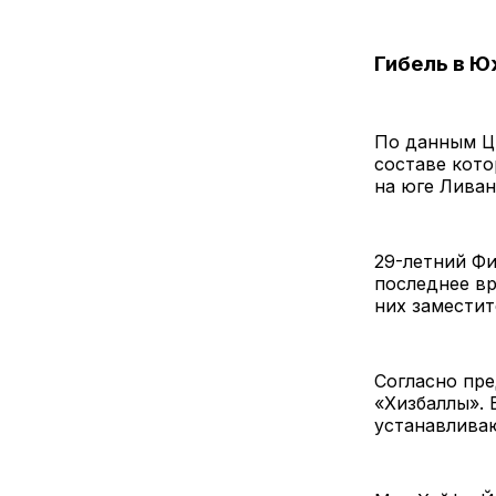
Гибель в 
По данным ЦА
составе кото
на юге Ливан
29-летний Ф
последнее вр
них заместит
Согласно пр
«Хизбаллы». 
устанавливаю