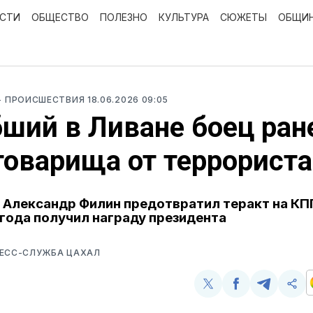
ОСТИ
ОБЩЕСТВО
ПОЛЕЗНО
КУЛЬТУРА
СЮЖЕТЫ
ОБЩИ
- ПРОИСШЕСТВИЯ
18.06.2026 09:05
ший в Ливане боец ран
товарища от террориста
у Александр Филин предотвратил теракт на КП
 года получил награду президента
РЕСС-СЛУЖБА ЦАХАЛ
Поделиться
Поделиться
Поделит
Ско
у
в
в
и