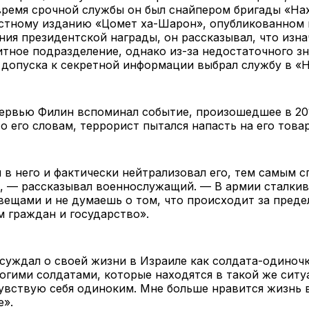
время срочной службы он был снайпером бригады «Нах
стному изданию «Цомет ха-Шарон», опубликованном в
ния президентской награды, он рассказывал, что изна
итное подразделение, однако из-за недостаточного з
 допуска к секретной информации выбрал службу в «Н
ервью Филин вспоминал событие, произошедшее в 201
 его словам, террорист пытался напасть на его това
 в него и фактически нейтрализовал его, тем самым с
, — рассказывал военнослужащий. — В армии сталкив
ещами и не думаешь о том, что происходит за преде
 граждан и государство».
суждал о своей жизни в Израиле как солдата-одиночк
огими солдатами, которые находятся в такой же ситуа
увствую себя одиноким. Мне больше нравится жизнь 
е».