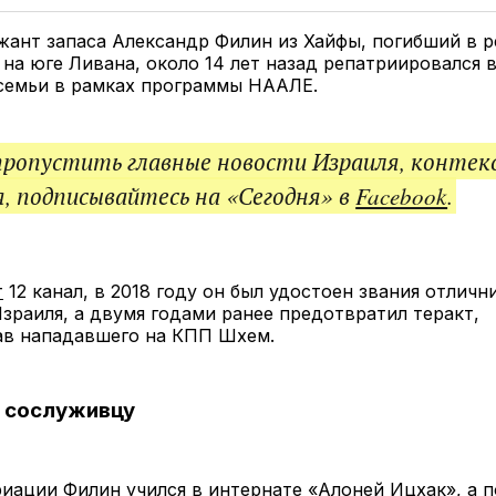
Twitter
Facebook
Telegram
под
ссы
ант запаса Александр Филин из Хайфы, погибший в р
на юге Ливана, около 14 лет назад репатриировался в
 семьи в рамках программы НААЛЕ.
пропустить главные новости Израиля, контек
, подписывайтесь на «Сегодня» в
Facebook
.
т
12 канал, в 2018 году он был удостоен звания отличн
зраиля, а двумя годами ранее предотвратил теракт,
ав нападавшего на КПП Шхем.
ь сослуживцу
иации Филин учился в интернате «Алоней Ицхак», а п