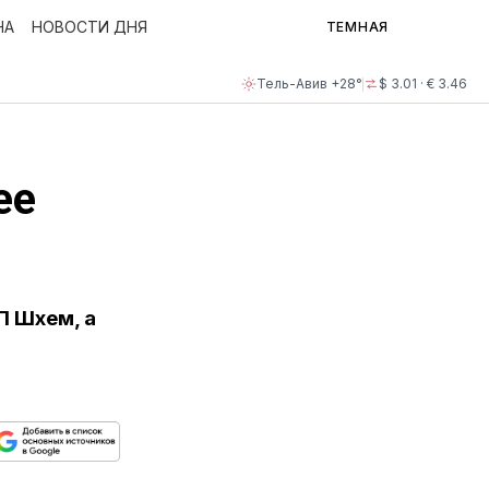
НА
НОВОСТИ ДНЯ
ТЕМНАЯ
Тель-Авив +28°
$ 3.01 · € 3.46
ее
П Шхем, а
ься
пируйте