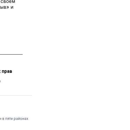
 своем
зыв» и
 прав
е
 в пяти районах