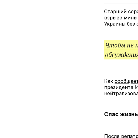
Старший серж
взрыва мины 
Украины без
Чтобы не 
обсуждения
Как
сообщае
президента И
нейтрализов
Спас жизн
После репатр