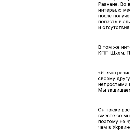
Раанане. Во 
интервью ме
после получе
попасть в эл
и отсутствия
В том же инт
КПП Шхем. По
«Я выстрелил
своему другу
непростыми в
Мы защищаем
Он также рас
вместе со мн
поэтому не ч
чем в Украин