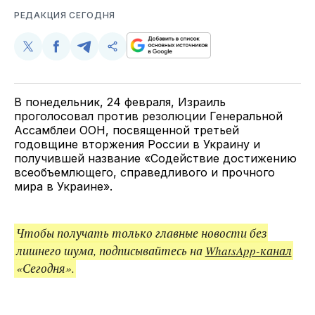
РЕДАКЦИЯ СЕГОДНЯ
Поделиться
Поделиться
Поделиться
Скопируйте
у
в
в
и
Twitter
Facebook
Telegram
поделитесь
ссылкой
В понедельник, 24 февраля, Израиль
проголосовал против резолюции Генеральной
Ассамблеи ООН, посвященной третьей
годовщине вторжения России в Украину и
получившей название «Содействие достижению
всеобъемлющего, справедливого и прочного
мира в Украине».
Чтобы получать только главные новости без
лишнего шума, подписывайтесь на
WhatsApp-канал
«Сегодня».