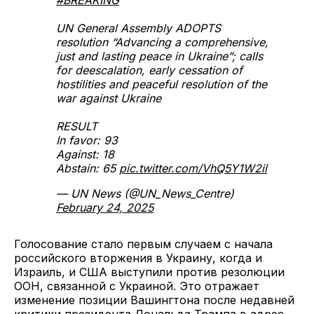
UN General Assembly ADOPTS
resolution “Advancing a comprehensive,
just and lasting peace in Ukraine”; calls
for deescalation, early cessation of
hostilities and peaceful resolution of the
war against Ukraine
RESULT
In favor: 93
Against: 18
Abstain: 65
pic.twitter.com/VhQ5Y1W2il
— UN News (@UN_News_Centre)
February 24, 2025
Голосование стало первым случаем с начала
российского вторжения в Украину, когда и
Израиль, и США выступили против резолюции
ООН, связанной с Украиной. Это отражает
изменение позиции Вашингтона после недавней
критики президента Дональда Трампа в адрес