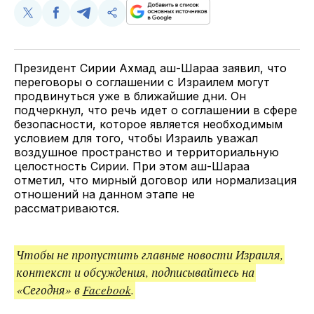
Поделиться
Поделиться
Поделиться
Скопируйте
у
в
в
и
Twitter
Facebook
Telegram
поделитесь
ссылкой
Президент Сирии Ахмад аш-Шараа заявил, что
переговоры о соглашении с Израилем могут
продвинуться уже в ближайшие дни. Он
подчеркнул, что речь идет о соглашении в сфере
безопасности, которое является необходимым
условием для того, чтобы Израиль уважал
воздушное пространство и территориальную
целостность Сирии. При этом аш-Шараа
отметил, что мирный договор или нормализация
отношений на данном этапе не
рассматриваются.
Чтобы не пропустить главные новости Израиля,
контекст и обсуждения, подписывайтесь на
«Сегодня» в
Facebook
.