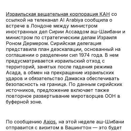
Израильская вещательная корпорация КАН
со
ссылкой на телеканал Al Arabiya сообщила о
встрече в Лондоне между министром
иностранных дел Сирии Ассаадом аш-Шаибани и
министром по стратегическим делам Израиля
Роном Дермером. Сирийская делегация
представила план деэскалации, основанный на
соглашении о разделении сил 1974 года. В нем
предусматривается израильский отход с
территорий, занятых после падения режима
Асада, в обмен на прекращение израильских
ударов и обязательство Дамаска обеспечивать
безопасность на границе. По данным сирийских
источников, предложение включает также
повторное развертывание миротворцев ООН в
буферной зоне.
По сообщению
Axios
, на этой неделе аш-Шибани
отправится с визитом в Вашингтон — это будет