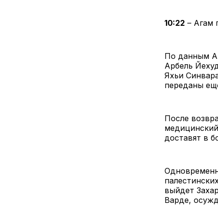
10:22
– Агам 
По данным Al
Арбель Йеху
Яхьи Синвара
переданы еще
После возвр
медицинский 
доставят в б
Одновременн
палестинских
выйдет Захар
Варде, осужд