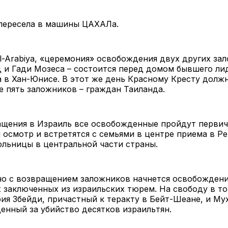
пересела в машины ЦАХАЛа.
-Arabiya, «церемония» освобождения двух других за
д и Гади Мозеса – состоится перед домом бывшего л
 в Хан-Юнисе. В этот же день Красному Кресту долж
 пять заложников – граждан Таиланда.
ащения в Израиль все освобожденные пройдут перви
осмотр и встретятся с семьями в центре приема в Ре
ольницы в центральной части страны.
о с возвращением заложников начнется освобожден
 заключенных из израильских тюрем. На свободу в то
ия Збейди, причастный к теракту в Бейт-Шеане, и М
енный за убийство десятков израильтян.