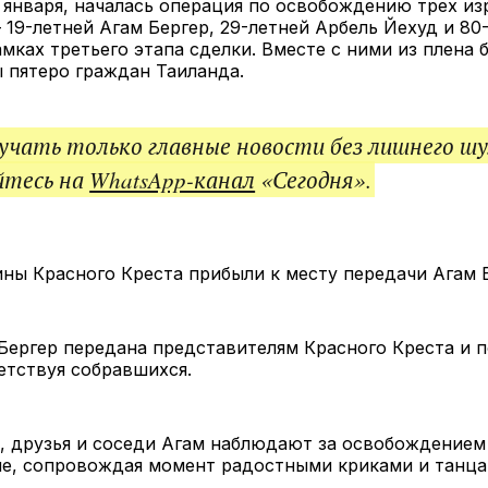
0 января, началась операция по освобождению трех из
 19-летней Агам Бергер, 29-летней Арбель Йехуд и 80
амках третьего этапа сделки. Вместе с ними из плена 
 пятеро граждан Таиланда.
чать только главные новости без лишнего шу
йтесь на
WhatsApp-канал
«Сегодня».
ны Красного Креста прибыли к месту передачи Агам Б
Бергер передана представителям Красного Креста и 
етствуя собравшихся.
, друзья и соседи Агам наблюдают за освобождением
не, сопровождая момент радостными криками и танца