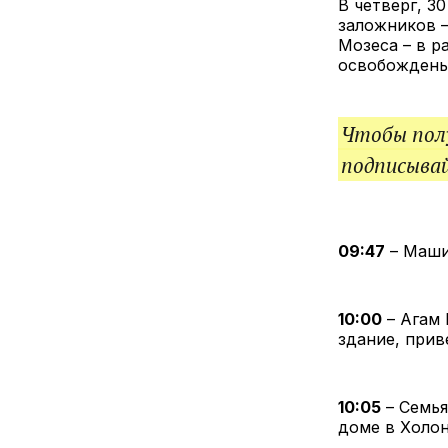
В четверг, 3
заложников –
Мозеса – в р
освобождены
Чтобы полу
подписыва
09:47
– Маши
10:00
– Агам 
здание, прив
10:05
– Семья
доме в Холо