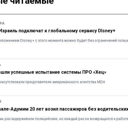
е читаемые
РА
 Израиль подключат к глобальному сервису DIsney+
ложением Disney+ с этого момента можно будет без ограничений польз
Ь
ошли успешные испытание системы ПРО «Хец»
рисутствовали представители американского агентства MDA
Я
аале-Адумим 20 лет возил пассажиров без водительских
ь раз задерживали полицейские, но каждый раз он возвращался к работ