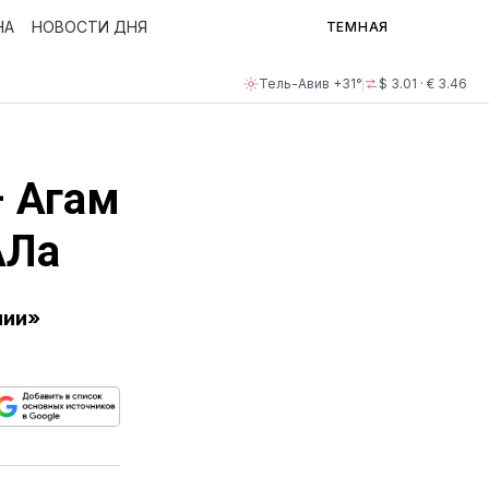
НА
НОВОСТИ ДНЯ
ТЕМНАЯ
Тель-Авив +31°
$ 3.01 · € 3.46
 Агам
АЛа
нии»
ься
пируйте
елитесь
лкой