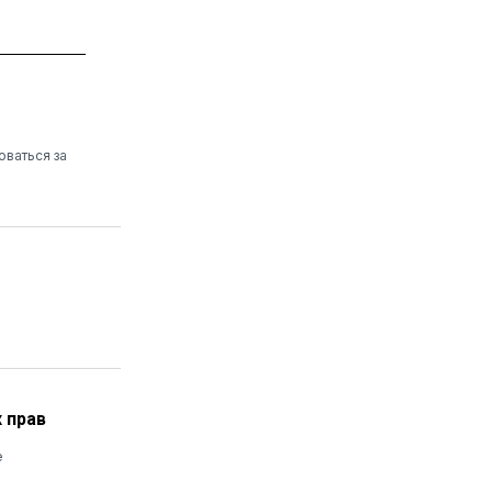
оваться за
 прав
е