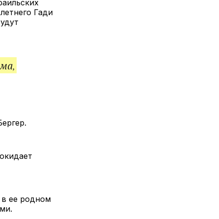
раильских
-летнего Гади
будут
ма,
ергер.
покидает
 в ее родном
ми.