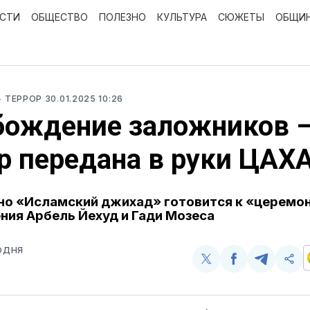
ОСТИ
ОБЩЕСТВО
ПОЛЕЗНО
КУЛЬТУРА
СЮЖЕТЫ
ОБЩИ
- ТЕРРОР
30.01.2025 10:26
бождение заложников –
р передана в руки ЦАХ
но «Исламский джихад» готовится к «церемо
ия Арбель Йехуд и Гади Мозеса
ОДНЯ
Поделиться
Поделиться
Поделит
Ско
у
в
в
и
Twitter
Facebook
Telegram
под
ссы