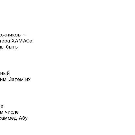
ложников –
идера ХАМАСа
ны быть
чный
им. Затем их
ие
м числе
ухаммед Абу