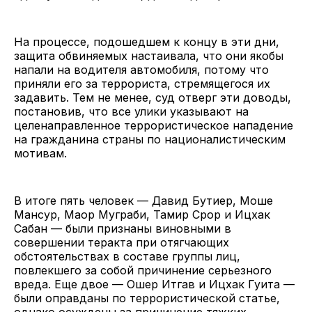
На процессе, подошедшем к концу в эти дни,
защита обвиняемых настаивала, что они якобы
напали на водителя автомобиля, потому что
приняли его за террориста, стремящегося их
задавить. Тем не менее, суд отверг эти доводы,
постановив, что все улики указывают на
целенаправленное террористическое нападение
на гражданина страны по националистическим
мотивам.
В итоге пять человек — Давид Бутиер, Моше
Мансур, Маор Муграби, Тамир Срор и Ицхак
Сабан — были признаны виновными в
совершении теракта при отягчающих
обстоятельствах в составе группы лиц,
повлекшего за собой причинение серьезного
вреда. Еще двое — Ошер Итгав и Ицхак Гуита —
были оправданы по террористической статье,
однако осуждены за причинение тяжких