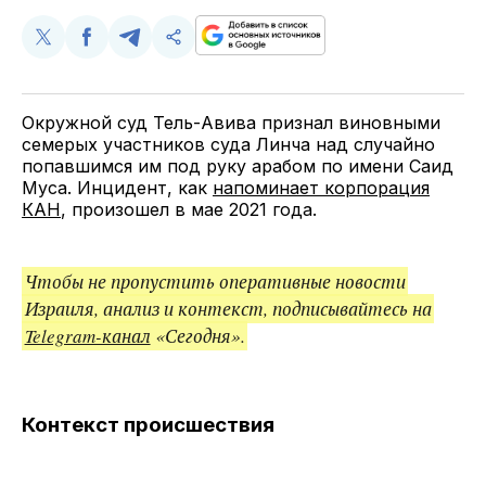
Поделиться
Поделиться
Поделиться
Скопируйте
у
в
в
и
Twitter
Facebook
Telegram
поделитесь
ссылкой
Окружной суд Тель-Авива признал виновными
семерых участников суда Линча над случайно
попавшимся им под руку арабом по имени Саид
Муса. Инцидент, как
напоминает корпорация
КАН
, произошел в мае 2021 года.
Чтобы не пропустить оперативные новости
Израиля, анализ и контекст, подписывайтесь на
Telegram-канал
«Сегодня».
Контекст происшествия