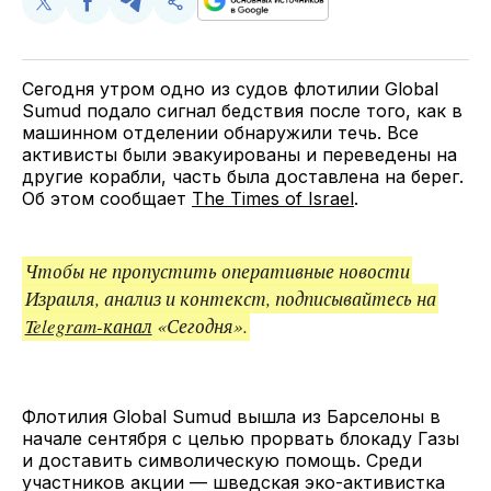
Поделиться
Поделиться
Поделиться
Скопируйте
у
в
в
и
Twitter
Facebook
Telegram
поделитесь
ссылкой
Сегодня утром одно из судов флотилии Global
Sumud подало сигнал бедствия после того, как в
машинном отделении обнаружили течь. Все
активисты были эвакуированы и переведены на
другие корабли, часть была доставлена на берег.
Об этом сообщает
The Times of Israel
.
Чтобы не пропустить оперативные новости
Израиля, анализ и контекст, подписывайтесь на
Telegram-канал
«Сегодня».
Флотилия Global Sumud вышла из Барселоны в
начале сентября с целью прорвать блокаду Газы
и доставить символическую помощь. Среди
участников акции — шведская эко-активистка