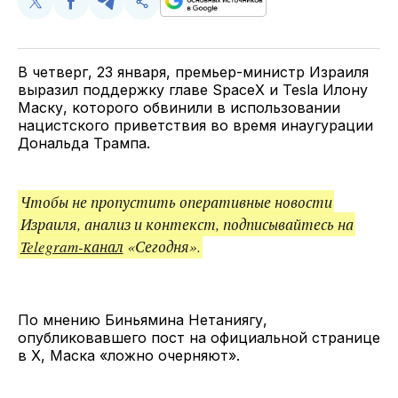
Поделиться
Поделиться
Поделиться
Скопируйте
у
в
в
и
Twitter
Facebook
Telegram
поделитесь
ссылкой
В четверг, 23 января, премьер-министр Израиля
выразил поддержку главе SpaceX и Tesla Илону
Маску, которого обвинили в использовании
нацистского приветствия во время инаугурации
Дональда Трампа.
Чтобы не пропустить оперативные новости
Израиля, анализ и контекст, подписывайтесь на
Telegram-канал
«Сегодня».
По мнению Биньямина Нетаниягу,
опубликовавшего пост на официальной странице
в Х, Маска «ложно очерняют».