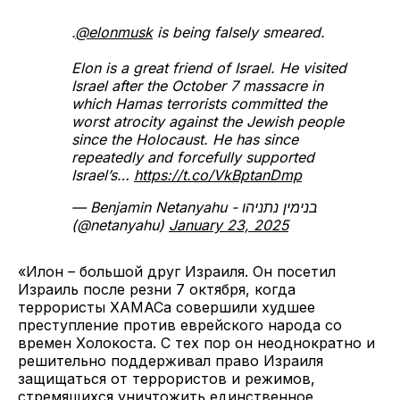
.
@elonmusk
is being falsely smeared.
Elon is a great friend of Israel. He visited
Israel after the October 7 massacre in
which Hamas terrorists committed the
worst atrocity against the Jewish people
since the Holocaust. He has since
repeatedly and forcefully supported
Israel’s…
https://t.co/VkBptanDmp
— Benjamin Netanyahu - בנימין נתניהו
(@netanyahu)
January 23, 2025
«Илон – большой друг Израиля. Он посетил
Израиль после резни 7 октября, когда
террористы ХАМАСа совершили худшее
преступление против еврейского народа со
времен Холокоста. С тех пор он неоднократно и
решительно поддерживал право Израиля
защищаться от террористов и режимов,
стремящихся уничтожить единственное