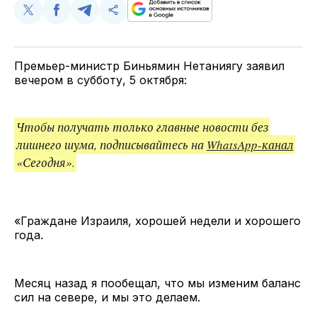
Поделиться
Поделиться
Поделиться
Скопируйте
у
в
в
и
Twitter
Facebook
Telegram
поделитесь
ссылкой
Премьер-министр Биньямин Нетаниягу заявил
вечером в субботу, 5 октября:
Чтобы получать только главные новости без
лишнего шума, подписывайтесь на
WhatsApp-канал
«Сегодня».
«Граждане Израиля, хорошей недели и хорошего
года.
Месяц назад я пообещал, что мы изменим баланс
сил на севере, и мы это делаем.