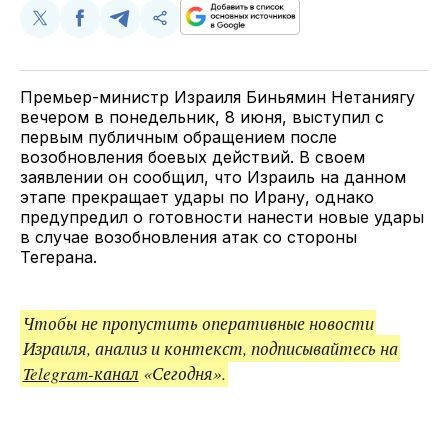
Поделиться
Поделиться
Поделиться
Скопируйте
у
в
в
и
Twitter
Facebook
Telegram
поделитесь
ссылкой
Премьер-министр Израиля Биньямин Нетаниягу
вечером в понедельник, 8 июня, выступил с
первым публичным обращением после
возобновления боевых действий. В своем
заявлении он сообщил, что Израиль на данном
этапе прекращает удары по Ирану, однако
предупредил о готовности нанести новые удары
в случае возобновления атак со стороны
Тегерана.
Чтобы не пропустить оперативные новости
Израиля, анализ и контекст, подписывайтесь на
Telegram-канал
«Сегодня».